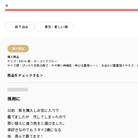
-----
★
透け感：なし
伸縮性：あり
着用イメージ/カラー：ターコイズブルー
絞り込み
表示：新しい順
モデル：身長112.0cm 体重19kg
サイズ：サイズ110
ブランド
／
branshes
購入商品
シーズン
／
アウトレット
購入商品
カテゴリ
／
トップス
>
トレーナー・パーカー
サイズ：90cm
色：ターコイズブルー
サイズ感
：ぴったり
生地の厚さ
：やや厚い
伸縮性
：伸びる
着用シーン
：お出かけ着
着替えやすさ
：
カラー
／
ブルー
性別タイプ
／
BOY
商品をチェックする＞
商品番号
／
11-4404-398
孫用に
以前 紫を購入しお気に入りで
着てましたが 汚してしまったので
買い替えに違う色をと選びました。
車好きなのでもうすぐ2歳になる
孫 喜んで着てます！