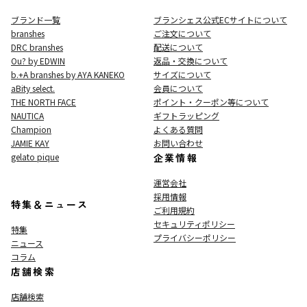
ブランド一覧
ブランシェス公式ECサイト
について
branshes
ご注文について
DRC branshes
配送について
Ou? by EDWIN
返品・交換について
b.+A branshes by AYA KANEKO
サイズについて
aBity select.
会員について
THE NORTH FACE
ポイント・クーポン等について
NAUTICA
ギフトラッピング
Champion
よくある質問
JAMIE KAY
お問い合わせ
gelato pique
企業情報
運営会社
採用情報
特集＆ニュース
ご利用規約
セキュリティポリシー
特集
プライバシーポリシー
ニュース
コラム
店舗検索
店舗検索