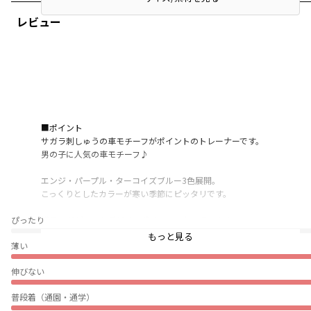
レビュー
■ポイント
サガラ刺しゅうの車モチーフがポイントのトレーナーです。
男の子に人気の車モチーフ♪
エンジ・パープル・ターコイズブルー3色展開。
こっくりとしたカラーが寒い季節にピッタリです。
ぴったり
襟元のガゼットもデザインポイントになっています。
冬の季節に嬉しい裏起毛素材を使用した
もっと見る
薄い
ふんわりあったかいトレーナー。
伸びない
着まわしのきくデザインなのでいろんなボトムスとの
コーディネートを楽しんでもらえます。
普段着（通園・通学）