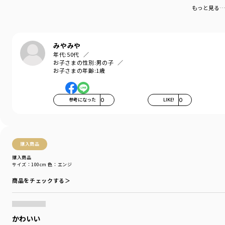
もっと見る…
みやみや
年代:
50代
お子さまの性別:
男の子
お子さまの年齢:
1歳
参考になった
0
LIKE!
0
購入商品
購入商品
サイズ：100cm
色：エンジ
商品をチェックする＞
かわいい