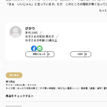
「まぁ いいじゃん」と言っています。ただ このところの陽気が寒くなって
もっと
ぴかり
年代:
50代
お子さまの性別:
男の子
お子さまの年齢:
11歳以上
参考になった
0
LIKE!
4
購入商品
購入商品
サイズ：140cm
色：キャメル
サイズ感
：ゆったり
生地の厚さ
：やや薄い
伸縮性
：伸びない
着用シーン
：普段着（通園・通学）
着
商品をチェックする＞