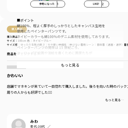
参考になった
1
LIKE!
2
■ポイント
綿100％、程よく厚手のしっかりとしたキャンバス生地を
購入商品
使用したペインターパンツです。
ネイビーカラーも綿100％のデニム素材を使用しております。
購入商品
サイズ：100cm
色：ネイビーブルー
サイズ感
：ゆったり
生地の厚さ
：やや厚い
伸縮性
：伸びない
着用シーン
：普段着（通園・通学）
着
ペインターパンツの発祥は 15 世紀ごろ、
ヨーロッパで絵画や油絵を書くために画家たちが
商品をチェックする＞
用いるようになったのがキャンバス生地といわれています。
もっと見る
とても丈夫なので硬い生地が一般的ですが、
ブランシェスでは履き心地の良い柔らかい風合いに
かわいい
こだわって生地の仕上げをしております。
店舗でマネキンが来ていて一目惚れで購入しました。後ろを向いた時のバック
ワークパンツ由来のペインターパンツは
周りの人からも好評でした🙆‍♀️
ハンマーを吊るすためのハンマーループや、
もっと見る…
刷毛、筆などを収容するための
ツールポケットがあることが大きな特徴。
ブランシェスでは前パンツのコインポケットを
みわ
ビンテージモデルを参考に三角形のスッキリとしたデザインに。
年代:
30代