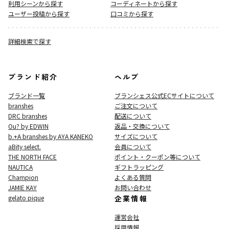
利用シーンから探す
コーディネートから探す
ユーザー投稿から探す
口コミから探す
詳細検索で探す
ブランド紹介
ヘルプ
ブランド一覧
ブランシェス公式ECサイト
について
branshes
ご注文について
DRC branshes
配送について
Ou? by EDWIN
返品・交換について
b.+A branshes by AYA KANEKO
サイズについて
aBity select.
会員について
THE NORTH FACE
ポイント・クーポン等について
NAUTICA
ギフトラッピング
Champion
よくある質問
JAMIE KAY
お問い合わせ
gelato pique
企業情報
運営会社
採用情報