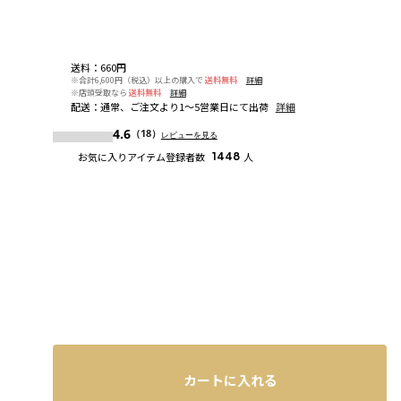
送料
：
660円
※合計6,600円（税込）以上の購入で
送料無料
詳細
※店頭受取なら
送料無料
詳細
配送
：
通常、ご注文より1～5営業日にて出荷
詳細
4.6
（18）
レビューを見る
お気に入りアイテム登録者数
1448
人
カートに入れる