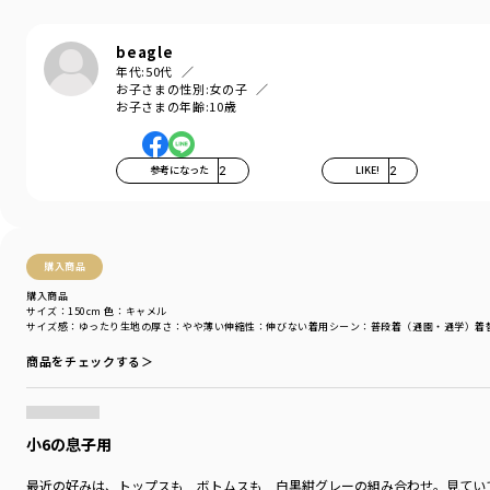
シーズン
／
アウトレット
カテゴリ
／
ボトムス
>
ロングパンツ
beagle
カラー
／
ブルー
年代:
50代
性別タイプ
／
BOY
お子さまの性別:
女の子
商品番号
／
11-5132-362
お子さまの年齢:
10歳
参考になった
2
LIKE!
2
購入商品
購入商品
サイズ：150cm
色：キャメル
サイズ感
：ゆったり
生地の厚さ
：やや薄い
伸縮性
：伸びない
着用シーン
：普段着（通園・通学）
着
商品をチェックする＞
小6の息子用
最近の好みは、トップスも ボトムスも 白黒紺グレーの組み合わせ。見てい