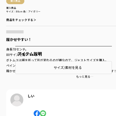
購入商品
購入商品
サイズ：80cm
色：アイボリー
商品をチェックする＞
履かせやすい！
身長78センチ。
アイテム説明
80サイズを履いています。
ボトムスは裾を折って形が変わるのが嫌なので、ジャストサイズを購入。
ペインターパンツの男の子っぽさが今っぽくて可愛いです。
サイズ/素材を見る
履かせやすいし、ガシガシ洗っても転んでもヘタらないので、３色待ってます
もっと見る…
しい