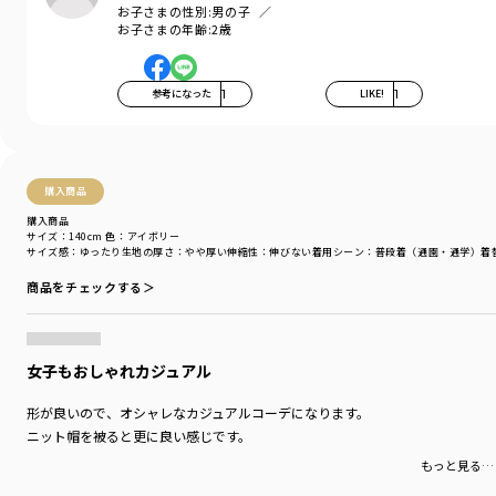
大き目の後ろパッチポケットのデザインで、
お子さまの性別:
男の子
後ろ姿もかっこよく見えるデザイン〇
お子さまの年齢:
2歳
更に股上がゆったり目のシルエットは今っぽく、
裾に向かって緩やかにすぼまったややテーパードで、
参考になった
1
LIKE!
1
綺麗めなシーンでも、カジュアルなシーンでも
着用して頂けるパンツです。
ベーシックカラー 4 色に新色のレンガカラーが追加！
トップスのカラーを選ばない合わせやすい色展開。
購入商品
コーディネートの幅が広がります。
購入商品
サイズ：140cm
色：アイボリー
サイズ感
：ゆったり
生地の厚さ
：やや厚い
伸縮性
：伸びない
着用シーン
：普段着（通園・通学）
着
-----
透け感：アイボリーはカラーの特性上、透け感がございます。
商品をチェックする＞
伸縮性：なし
デニム素材は生地の特性上、お洗濯の際は単独で洗い、
濡れたままの放置はお避け下さい。
女子もおしゃれカジュアル
着用イメージ/カラー：ネイビーブルー
形が良いので、オシャレなカジュアルコーデになります。
モデル：身長118cm 体重21kg
ニット帽を被ると更に良い感じです。
サイズ：サイズ120
もっと見る…
ブランド
／
branshes