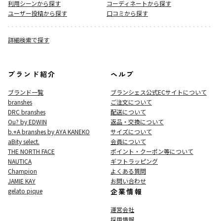
利用シーンから探す
コーディネートから探す
ユーザー投稿から探す
口コミから探す
詳細検索で探す
ブランド紹介
ヘルプ
ブランド一覧
ブランシェス公式ECサイト
について
branshes
ご注文について
DRC branshes
配送について
Ou? by EDWIN
返品・交換について
b.+A branshes by AYA KANEKO
サイズについて
aBity select.
会員について
THE NORTH FACE
ポイント・クーポン等について
NAUTICA
ギフトラッピング
Champion
よくある質問
JAMIE KAY
お問い合わせ
gelato pique
企業情報
運営会社
採用情報