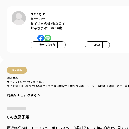
シーズン
／
アウトレット
カテゴリ
／
ボトムス
>
ロングパンツ
beagle
カラー
／
ブラック
年代:
50代
性別タイプ
／
BOY
お子さまの性別:
女の子
商品番号
／
11-5132-362
お子さまの年齢:
10歳
参考になった
2
LIKE!
2
購入商品
購入商品
サイズ：150cm
色：キャメル
サイズ感
：ゆったり
生地の厚さ
：やや薄い
伸縮性
：伸びない
着用シーン
：普段着（通園・通学）
着
商品をチェックする＞
小6の息子用
最近の好みは、トップスも ボトムスも 白黒紺グレーの組み合わせ。見てい