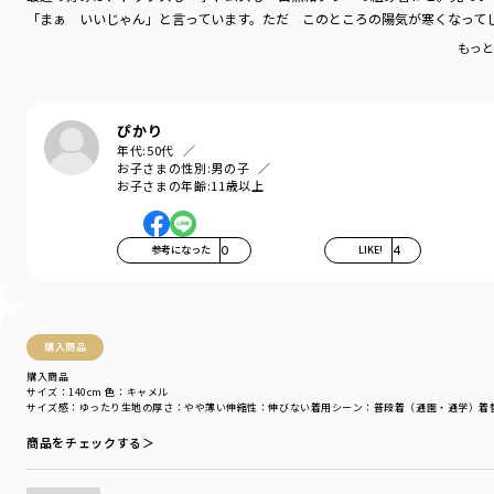
「まぁ いいじゃん」と言っています。ただ このところの陽気が寒くなって
もっと
ぴかり
年代:
50代
お子さまの性別:
男の子
お子さまの年齢:
11歳以上
参考になった
0
LIKE!
4
購入商品
購入商品
サイズ：140cm
色：キャメル
サイズ感
：ゆったり
生地の厚さ
：やや薄い
伸縮性
：伸びない
着用シーン
：普段着（通園・通学）
着
商品をチェックする＞