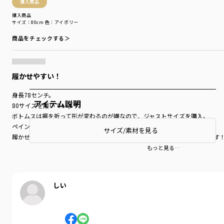
購入商品
購入商品
サイズ：80cm
色：アイボリー
商品をチェックする＞
履かせやすい！
身長78センチ。
アイテム説明
80サイズを履いています。
ボトムスは裾を折って形が変わるのが嫌なので、ジャストサイズを購入。
ペインターパンツの男の子っぽさが今っぽくて可愛いです。
サイズ/素材を見る
履かせやすいし、ガシガシ洗っても転んでもヘタらないので、３色待ってます
もっと見る…
しい