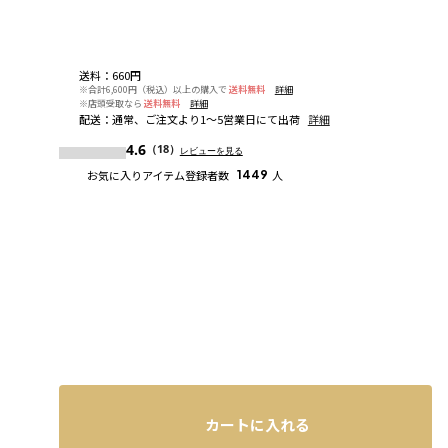
送料
：
660円
※合計6,600円（税込）以上の購入で
送料無料
詳細
※店頭受取なら
送料無料
詳細
配送
：
通常、ご注文より1～5営業日にて出荷
詳細
4.6
（18）
レビューを見る
お気に入りアイテム登録者数
1449
人
カートに入れる