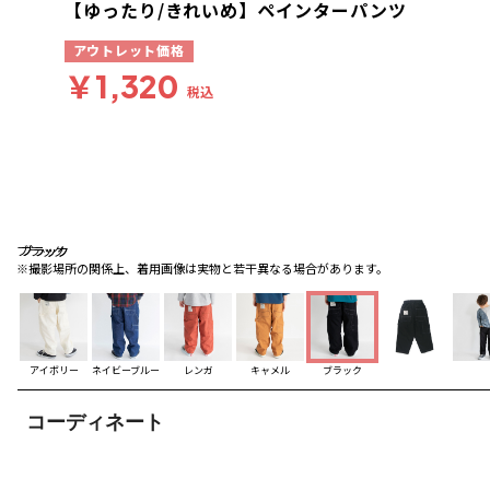
【ゆったり/きれいめ】ペインターパンツ
アウトレット価格
￥1,320
税込
ブラック
ブラック
ブラック
※撮影場所の関係上、着用画像は実物と若干異なる場合があります。
アイボリー
ネイビーブルー
レンガ
キャメル
ブラック
コーディネート