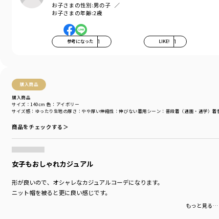
大き目の後ろパッチポケットのデザインで、
お子さまの性別:
男の子
後ろ姿もかっこよく見えるデザイン〇
お子さまの年齢:
2歳
更に股上がゆったり目のシルエットは今っぽく、
裾に向かって緩やかにすぼまったややテーパードで、
参考になった
1
LIKE!
1
綺麗めなシーンでも、カジュアルなシーンでも
着用して頂けるパンツです。
ベーシックカラー 4 色に新色のレンガカラーが追加！
トップスのカラーを選ばない合わせやすい色展開。
購入商品
コーディネートの幅が広がります。
購入商品
サイズ：140cm
色：アイボリー
サイズ感
：ゆったり
生地の厚さ
：やや厚い
伸縮性
：伸びない
着用シーン
：普段着（通園・通学）
着
-----
透け感：アイボリーはカラーの特性上、透け感がございます。
商品をチェックする＞
伸縮性：なし
デニム素材は生地の特性上、お洗濯の際は単独で洗い、
濡れたままの放置はお避け下さい。
女子もおしゃれカジュアル
着用イメージ/カラー：ネイビーブルー
形が良いので、オシャレなカジュアルコーデになります。
モデル：身長118cm 体重21kg
ニット帽を被ると更に良い感じです。
サイズ：サイズ120
もっと見る…
ブランド
／
branshes