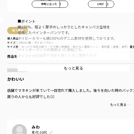
参考になった
1
LIKE!
2
■ポイント
綿100％、程よく厚手のしっかりとしたキャンバス生地を
購入商品
使用したペインターパンツです。
ネイビーカラーも綿100％のデニム素材を使用しております。
購入商品
サイズ：100cm
色：ネイビーブルー
サイズ感
：ゆったり
生地の厚さ
：やや厚い
伸縮性
：伸びない
着用シーン
：普段着（通園・通学）
着
ペインターパンツの発祥は 15 世紀ごろ、
ヨーロッパで絵画や油絵を書くために画家たちが
商品をチェックする＞
用いるようになったのがキャンバス生地といわれています。
もっと見る
とても丈夫なので硬い生地が一般的ですが、
ブランシェスでは履き心地の良い柔らかい風合いに
かわいい
こだわって生地の仕上げをしております。
店舗でマネキンが来ていて一目惚れで購入しました。後ろを向いた時のバック
ワークパンツ由来のペインターパンツは
周りの人からも好評でした🙆‍♀️
ハンマーを吊るすためのハンマーループや、
もっと見る…
刷毛、筆などを収容するための
ツールポケットがあることが大きな特徴。
ブランシェスでは前パンツのコインポケットを
みわ
ビンテージモデルを参考に三角形のスッキリとしたデザインに。
年代:
30代