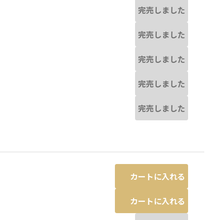
完売しました
完売しました
完売しました
完売しました
完売しました
カートに入れる
カートに入れる