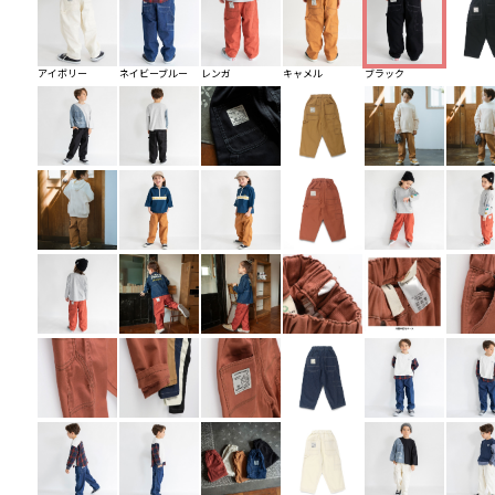
アイボリー
ネイビーブルー
レンガ
キャメル
ブラック