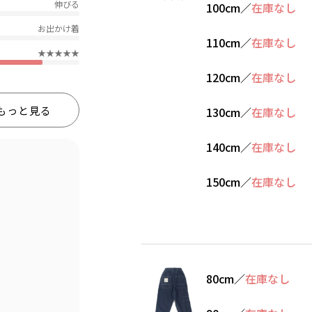
伸びる
100cm
／
在庫なし
お出かけ着
110cm
／
在庫なし
★★★★★
120cm
／
在庫なし
もっと見る
130cm
／
在庫なし
140cm
／
在庫なし
150cm
／
在庫なし
80cm
／
在庫なし