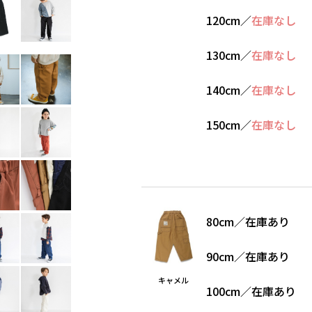
120cm
／
在庫なし
130cm
／
在庫なし
140cm
／
在庫なし
150cm
／
在庫なし
80cm
／
在庫あり
90cm
／
在庫あり
キャメル
100cm
／
在庫あり