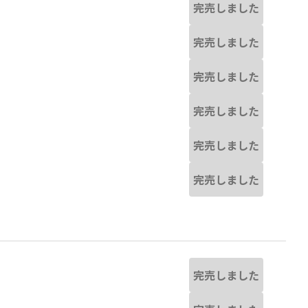
完売しました
完売しました
完売しました
完売しました
完売しました
完売しました
完売しました