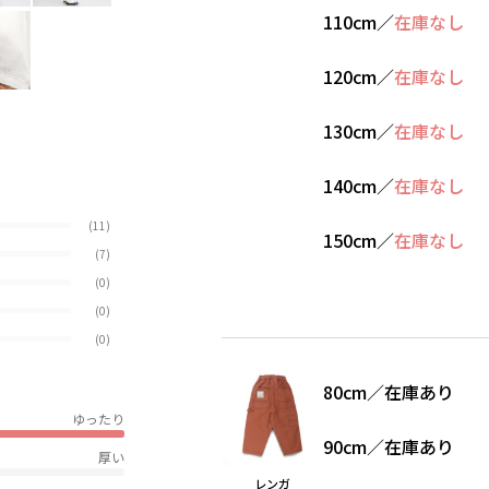
110cm
／
在庫なし
120cm
／
在庫なし
130cm
／
在庫なし
140cm
／
在庫なし
(11)
150cm
／
在庫なし
(7)
(0)
(0)
(0)
80cm
／
在庫あり
ゆったり
90cm
／
在庫あり
厚い
レンガ