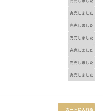
完売しました
完売しました
完売しました
完売しました
完売しました
完売しました
完売しました
カートに入れる