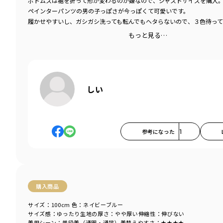
ボトムスは裾を折って形が変わるのが嫌なので、ジャストサイズを購入
ペインターパンツの男の子っぽさが今っぽくて可愛いです。
履かせやすいし、ガシガシ洗っても転んでもヘタらないので、３色待って
もっと見る…
しい
参考になった
1
購入商品
サイズ：100cm
色：ネイビーブルー
サイズ感
：ゆったり
生地の厚さ
：やや厚い
伸縮性
：伸びない
着用シーン
：普段着（通園・通学）
着替えやすさ
：★★★★