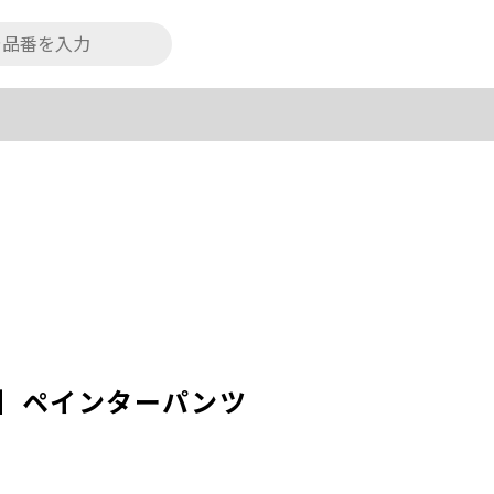
め】ペインターパンツ