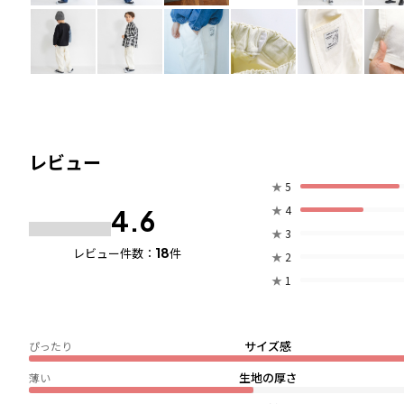
レビュー
★
5
★
4
4.6
★
3
18
レビュー件数：
件
★
2
★
1
サイズ感
ぴったり
生地の厚さ
薄い