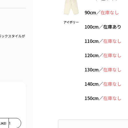
90cm
／
在庫なし
アイボリー
100cm
／
在庫あり
バックスタイルが
110cm
／
在庫なし
120cm
／
在庫なし
130cm
／
在庫なし
140cm
／
在庫なし
150cm
／
在庫なし
LIKE!
1