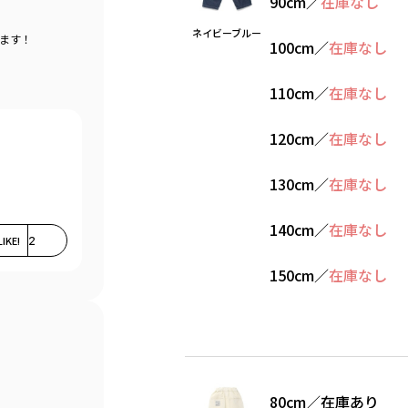
90cm
／
在庫なし
。
ネイビーブルー
ます！
100cm
／
在庫なし
110cm
／
在庫なし
120cm
／
在庫なし
130cm
／
在庫なし
140cm
／
在庫なし
LIKE!
2
150cm
／
在庫なし
80cm
／
在庫あり