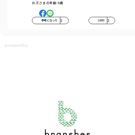
お子さまの年齢:
9歳
参考になった
2
LIKE!
2