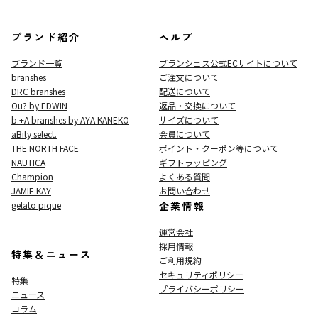
ブランド紹介
ヘルプ
ブランド一覧
ブランシェス公式ECサイト
について
branshes
ご注文について
DRC branshes
配送について
Ou? by EDWIN
返品・交換について
b.+A branshes by AYA KANEKO
サイズについて
aBity select.
会員について
THE NORTH FACE
ポイント・クーポン等について
NAUTICA
ギフトラッピング
Champion
よくある質問
JAMIE KAY
お問い合わせ
gelato pique
企業情報
運営会社
採用情報
特集＆ニュース
ご利用規約
セキュリティポリシー
特集
プライバシーポリシー
ニュース
コラム