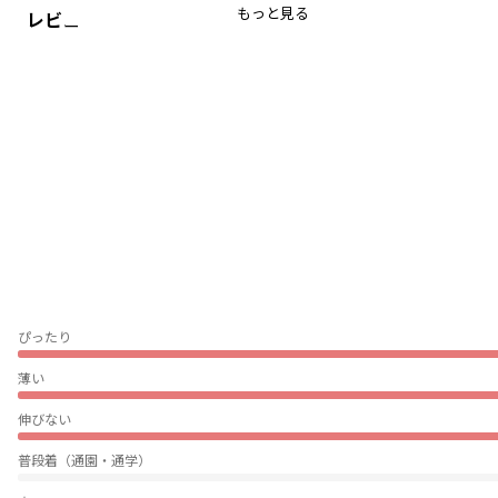
もっと見る
レビュー
冬の季節にぴったりの裏起毛素材を使用した
ふんわりあったかいトレーナー。
着まわしのきくデザインなのでボトムスを変えて
日常から特別な日までコーディネートを楽しんでもらえます。
-----
透け感：なし
伸縮性：あり
着用イメージ/カラー：ブラウン
モデル：身長112.0cm 体重19kg
サイズ：サイズ110
ブランド
／
branshes
ぴったり
シーズン
／
アウトレット
カテゴリ
／
トップス
>
トレーナー・パーカー
薄い
カラー
／
ブラック
性別タイプ
／
BOY
伸びない
商品番号
／
11-4404-406
普段着（通園・通学）