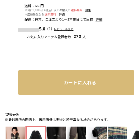
送料
：
660円
※合計6,600円（税込）以上の購入で
送料無料
詳細
※店頭受取なら
送料無料
詳細
配送
：
通常、ご注文より1～5営業日にて出荷
詳細
5.0
（1）
レビューを見る
お気に入りアイテム登録者数
270
人
カートに入れる
ブラック
ブラック
ブラック
※撮影場所の関係上、着用画像は実物と若干異なる場合があります。