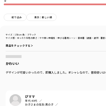
★
絞り込み
表示：新しい順
サイズ：150cm
色：ブラック
サイズ感
：ゆったり
生地の厚さ
：やや厚い
伸縮性
：伸びる
着用シーン
：普段着（通園・通学）
着替
商品をチェックする＞
かわいい
デザインが可愛いかったので、即購入しました。オシャレなので、普段使いはも
ぴママ
年代:
40代
お子さまの性別:
男の子