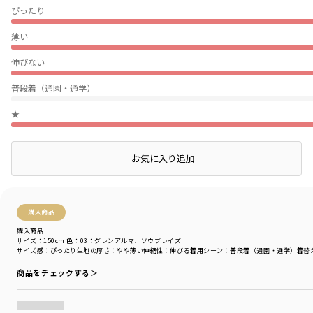
ぴったり
薄い
伸びない
普段着（通園・通学）
★
店頭在庫を確認する
お気に入り追加
絞り込み
表示：新しい順
購入商品
購入商品
サイズ：150cm
色：03：グレンアルマ、ソウブレイズ
サイズ感
：ぴったり
生地の厚さ
：やや薄い
伸縮性
：伸びる
着用シーン
：普段着（通園・通学）
着替
商品をチェックする＞