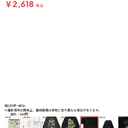
￥2,618
税込
91:リザードン
91:リザードン
91:リザードン
※撮影場所の関係上、着用画像は実物と若干異なる場合があります。
送料
：
660円
※合計6,600円（税込）以上の購入で
送料無料
詳細
※店頭受取なら
送料無料
詳細
配送
：
通常、ご注文より1～5営業日にて出荷
詳細