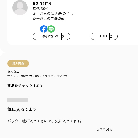
no name
年代:
30代
お子さまの性別:
男の子
お子さまの年齢:
5歳
参考になった
0
LIKE!
2
購入商品
購入商品
サイズ：150cm
色：85：ブラックレックウザ
商品をチェックする＞
気に入ってます
バックに絵が入ってるので、気に入ってます。
もっと見る…