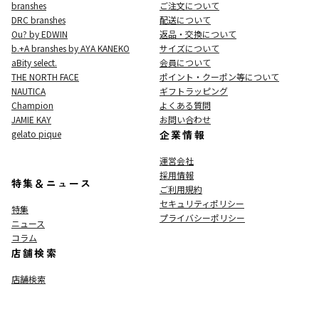
branshes
ご注文について
DRC branshes
配送について
Ou? by EDWIN
返品・交換について
b.+A branshes by AYA KANEKO
サイズについて
aBity select.
会員について
THE NORTH FACE
ポイント・クーポン等について
NAUTICA
ギフトラッピング
Champion
よくある質問
JAMIE KAY
お問い合わせ
gelato pique
企業情報
運営会社
採用情報
特集＆ニュース
ご利用規約
セキュリティポリシー
特集
プライバシーポリシー
ニュース
コラム
店舗検索
店舗検索