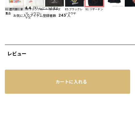
4.4
（5）
レビューを見る
02:歴代御三家
03:グレンアル
78:ブイズ
85:ブラックレ
91:リザードン
集合
マ、ソウブレ
ックウザ
お気に入りアイテム登録者数
243
人
イズ
レビュー
カートに入れる