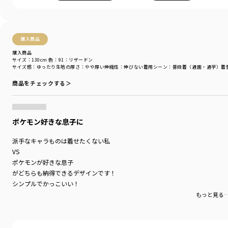
購入商品
購入商品
サイズ：130cm
色：91：リザードン
サイズ感
：ゆったり
生地の厚さ
：やや厚い
伸縮性
：伸びない
着用シーン
：普段着（通園・通学）
着
商品をチェックする＞
ポケモン好きな息子に
派手なキャラものは着せたくない私
VS
ポケモンが好きな息子
がどちらも納得できるデザインです！
シンプルでかっこいい！
裏起毛じゃなければもっと嬉しいです。
もっと見る