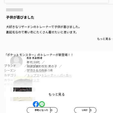
子供が喜びました
大好きなリザードンのトレーナーで子供が喜びました。
裏起毛なので寒い冬にたくさん着せたいと思います。
もっと見る
「ポケットモンスター」のトレーナーが新登場！！
no name
年代:
30代
ブランド
／
branshes
お子さまの性別:
男の子
お子さまの年齢:
5歳
シーズン
／
アウトレット
カテゴリ
／
トップス
>
トレーナー・パーカー
カラー
／
ブラック
性別タイプ
／
BOY
商品番号
／
11-4604-011
もっと見る
参考になった
0
LIKE!
3