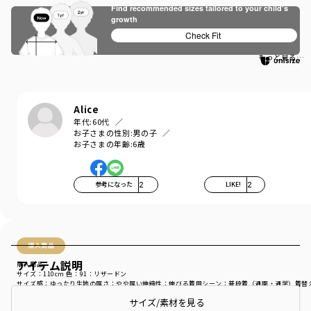
Find recommended sizes tailored to your child's
かっこいい！
growth
Check Fit
ポケモン大好きなので、喜んでいます。
もっと見る…
Alice
年代:
60代
お子さまの性別:
男の子
お子さまの年齢:
6歳
参考になった
2
LIKE!
2
購入商品
アイテム説明
購入商品
サイズ：110cm
色：91：リザードン
サイズ感
：ゆったり
生地の厚さ
：やや厚い
伸縮性
：伸びる
着用シーン
：普段着（通園・通学）
着替
サイズ/素材を見る
商品をチェックする＞