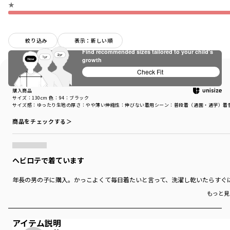
★
絞り込み
表示：新しい順
Find recommended sizes tailored to your child's
growth
Check Fit
購入商品
購入商品
サイズ：130cm
色：94：ブラック
サイズ感
：ゆったり
生地の厚さ
：やや薄い
伸縮性
：伸びない
着用シーン
：普段着（通園・通学）
着
商品をチェックする＞
ヘビロテで着ています
年長の男の子に購入。かっこよくて毎日着たいと言って、洗濯し乾いたらすぐ
もっと見
アイテム説明