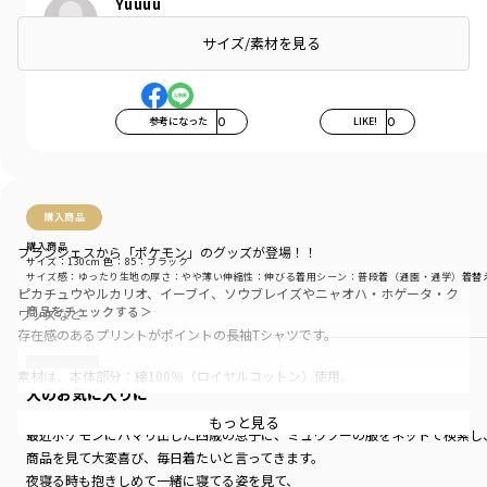
Yuuuu
年代:
30代
お子さまの性別:
男の子
サイズ/素材を見る
お子さまの年齢:
5歳
参考になった
0
LIKE!
0
購入商品
購入商品
ブランシェスから「ポケモン」のグッズが登場！！
サイズ：130cm
色：85：ブラック
サイズ感
：ゆったり
生地の厚さ
：やや薄い
伸縮性
：伸びる
着用シーン
：普段着（通園・通学）
着替
ピカチュウやルカリオ、イーブイ、ソウブレイズやニャオハ・ホゲータ・ク
商品をチェックする＞
ワッスなど
存在感のあるプリントがポイントの長袖Tシャツです。
素材は、本体部分：綿100％（ロイヤルコットン）使用。
大のお気に入りに
「吸汗性」にすぐれ「肌ざわりが良い」生地を使用しています。
お名前ネームが付いているので、通園にもおすすめです。
もっと見る
最近ポケモンにハマり出した四歳の息子に、ミュウツーの服をネットで検索し
商品を見て大変喜び、毎日着たいと言ってきます。
カラーは、
IV（アイボリー）：ニャオハ・ホゲータ・クワッス。バックプリントは最終
夜寝る時も抱きしめて一緒に寝てる姿を見て、