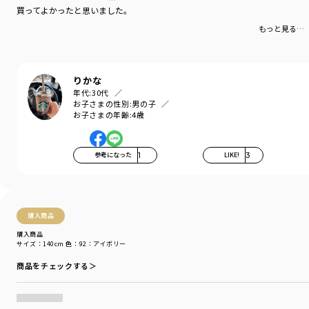
進化系。
買ってよかったと思いました。
ETC①（アイボリー）：イーブイの進化系が勢ぞろい
もっと見る…
ETC②（アイボリー）：ピカチュウ
NB（ネイビー）：各地方のポケモンたちが勢ぞろい
ETC③（ネイビー）：ルカリオ
BK（ブラック）：ミュウツー・ミュウ
りかな
ETC④（ブラック）：ブラックレックウザ
年代:
30代
ETC⑤（ブラック）：グレンアルマ・ソウブレイズ
お子さまの性別:
男の子
お子さまの年齢:
4歳
おうちの中でも一緒にいたいキミには
品番11-5548-005【Pokemon /ポケモン】ルームウェア パジャマもおすす
めです！
参考になった
1
LIKE!
3
-----
伸縮性：あり
透け感：アイボリーカラー・ETC1・ETC2など
購入商品
身生地が白ベースのカラーは透け感がございます。
ポケット：なし
購入商品
サイズ：140cm
色：92：アイボリー
着用イメージ/カラー：ネイビーブルー
商品をチェックする＞
モデル：身長106.0cm 体重17kg
サイズ：サイズ110