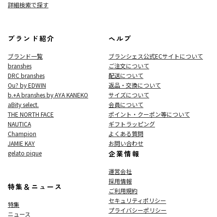
詳細検索で探す
ブランド紹介
ヘルプ
ブランド一覧
ブランシェス公式ECサイト
について
branshes
ご注文について
DRC branshes
配送について
Ou? by EDWIN
返品・交換について
b.+A branshes by AYA KANEKO
サイズについて
aBity select.
会員について
THE NORTH FACE
ポイント・クーポン等について
NAUTICA
ギフトラッピング
Champion
よくある質問
JAMIE KAY
お問い合わせ
gelato pique
企業情報
運営会社
採用情報
特集＆ニュース
ご利用規約
セキュリティポリシー
特集
プライバシーポリシー
ニュース