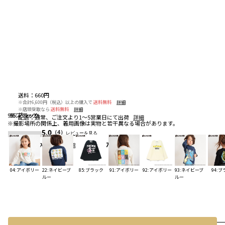
送料
：
660円
※合計6,600円（税込）以上の購入で
送料無料
詳細
※店頭受取なら
送料無料
詳細
95:ブラック
95:ブラック
95:ブラック
配送
：
通常、ご注文より1～5営業日にて出荷
詳細
※撮影場所の関係上、着用画像は実物と若干異なる場合があります。
5.0
（4）
レビューを見る
お気に入りアイテム登録者数
227
人
04:アイボリー
22:ネイビーブ
85:ブラック
91:アイボリー
92:アイボリー
93:ネイビーブ
94:
ルー
ルー