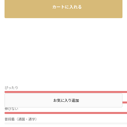
レビュー
カートに入れる
ぴったり
薄い
店頭在庫を確認する
お気に入り追加
伸びない
普段着（通園・通学）