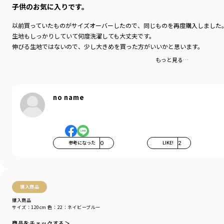
ブランド
／
branshes
子供のお気に入りです。
シーズン
／
アウトレット
カテゴリ
／
トップス
>
長袖Tシャツ・7分袖Tシャツ
以前買っていたものがサイズオーバーしたので、同じものを再度購入しました
カラー
／
ブラック
生地もしっかりしていて何度洗濯しても大丈夫です。
性別タイプ
／
GIRL
伸びる生地ではないので、少し大きめを買った方がいいかと思います。
BOY
商品番号
／
11-5505-004
もっと見る…
no name
参考になった
0
LIKE!
2
購入商品
購入商品
サイズ：120cm
色：22：ネイビーブルー
商品をチェックする＞