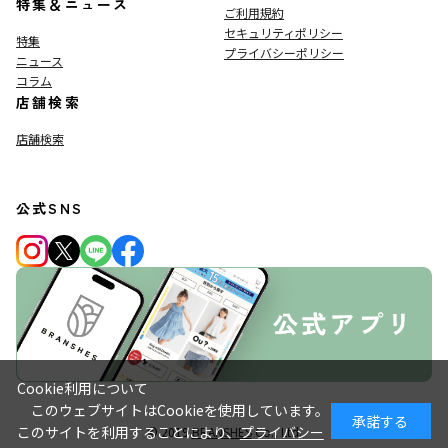
特集＆ニュース
ご利用規約
セキュリティポリシー
特集
プライバシーポリシー
ニュース
コラム
店舗検索
店舗検索
公式SNS
Cookie利用について
このウェブサイトはCookieを使用しています。
承諾する
このサイトを利用することにより、
プライバシー
© 2019
BRANSHES
Co., Ltd.