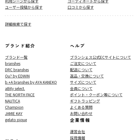
利用シーンから探す
コーディネートから探す
ユーザー投稿から探す
口コミから探す
詳細検索で探す
ブランド紹介
ヘルプ
ブランド一覧
ブランシェス公式ECサイト
について
branshes
ご注文について
DRC branshes
配送について
Ou? by EDWIN
返品・交換について
b.+A branshes by AYA KANEKO
サイズについて
aBity select.
会員について
THE NORTH FACE
ポイント・クーポン等について
NAUTICA
ギフトラッピング
Champion
よくある質問
JAMIE KAY
お問い合わせ
gelato pique
企業情報
運営会社
採用情報