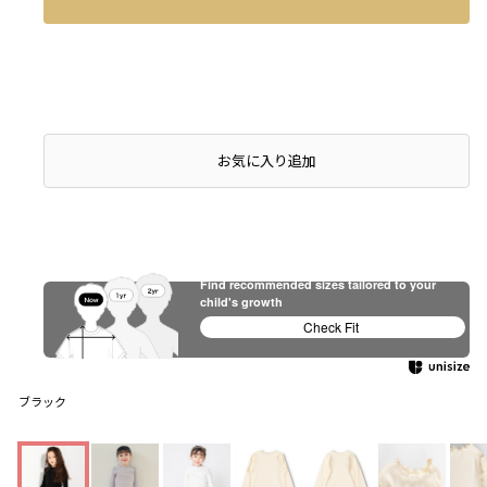
お気に入り追加
Find recommended sizes tailored to your
child's growth
Check Fit
ブラック