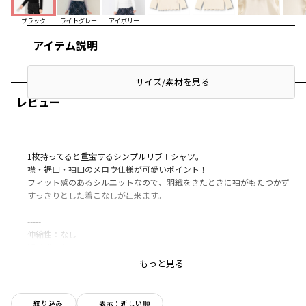
ブラック
ライトグレー
アイボリー
アイテム説明
サイズ/素材を見る
レビュー
1枚持ってると重宝するシンプルリブＴシャツ。
襟・裾口・袖口のメロウ仕様が可愛いポイント！
フィット感のあるシルエットなので、羽織をきたときに袖がもたつかず
すっきりとした着こなしが出来ます。
-----
伸縮性：なし
透け感：なし
もっと見る
ブランド
／
branshes
シーズン
／
アウトレット
カテゴリ
／
トップス
>
長袖Tシャツ・7分袖Tシャツ
絞り込み
表示：新しい順