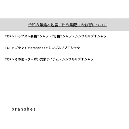
令和８年熊本地震に伴う集配への影響について
TOP
>
トップス
>
長袖Tシャツ・7分袖Tシャツ
>
シンプルリブＴシャツ
TOP
>
ブランド
>
branshes
>
シンプルリブＴシャツ
TOP
>
その他
>
クーポン対象アイテム
>
シンプルリブＴシャツ
branshes