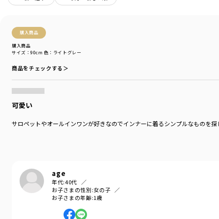
カラー
／
ブラック
性別タイプ
／
GIRL
商品番号
／
12-1305-057
購入商品
購入商品
サイズ：90cm
色：ライトグレー
商品をチェックする＞
可愛い
サロペットやオールインワンが好きなのでインナーに着るシンプルなものを探
age
年代:
40代
お子さまの性別:
女の子
お子さまの年齢:
1歳