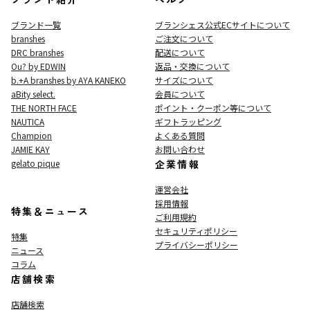
ブランド一覧
ブランシェス公式ECサイト
について
branshes
ご注文について
DRC branshes
配送について
Ou? by EDWIN
返品・交換について
b.+A branshes by AYA KANEKO
サイズについて
aBity select.
会員について
THE NORTH FACE
ポイント・クーポン等について
NAUTICA
ギフトラッピング
Champion
よくある質問
JAMIE KAY
お問い合わせ
gelato pique
企業情報
運営会社
採用情報
特集＆ニュース
ご利用規約
セキュリティポリシー
特集
プライバシーポリシー
ニュース
コラム
店舗検索
店舗検索