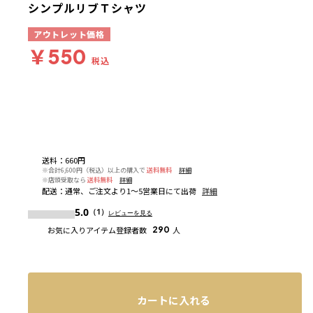
シンプルリブＴシャツ
アウトレット価格
￥550
税込
送料
：
660円
※合計6,600円（税込）以上の購入で
送料無料
詳細
※店頭受取なら
送料無料
詳細
配送
：
通常、ご注文より1～5営業日にて出荷
詳細
5.0
（1）
レビューを見る
お気に入りアイテム登録者数
290
人
カートに入れる