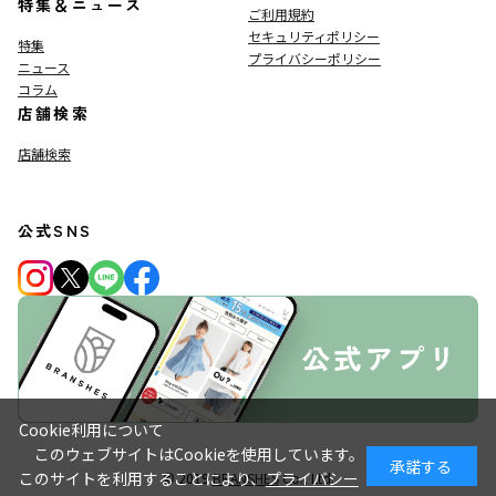
特集＆ニュース
ご利用規約
セキュリティポリシー
特集
プライバシーポリシー
ニュース
コラム
店舗検索
店舗検索
公式SNS
Cookie利用について
このウェブサイトはCookieを使用しています。
承諾する
このサイトを利用することにより、
プライバシー
© 2019
BRANSHES
Co., Ltd.