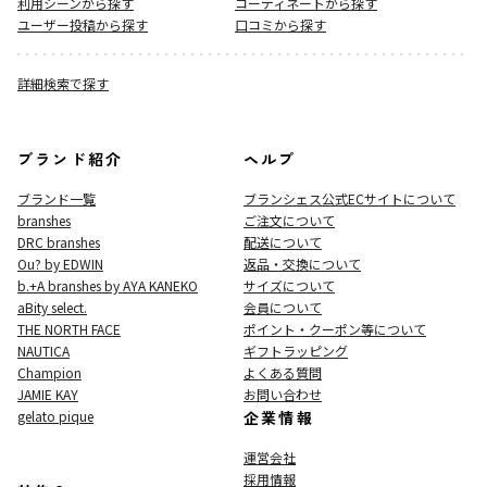
利用シーンから探す
コーディネートから探す
ユーザー投稿から探す
口コミから探す
詳細検索で探す
ブランド紹介
ヘルプ
ブランド一覧
ブランシェス公式ECサイト
について
branshes
ご注文について
DRC branshes
配送について
Ou? by EDWIN
返品・交換について
b.+A branshes by AYA KANEKO
サイズについて
aBity select.
会員について
THE NORTH FACE
ポイント・クーポン等について
NAUTICA
ギフトラッピング
Champion
よくある質問
JAMIE KAY
お問い合わせ
gelato pique
企業情報
運営会社
採用情報