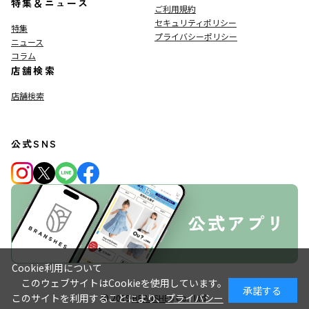
特集＆ニュース
ご利用規約
セキュリティポリシー
特集
プライバシーポリシー
ニュース
コラム
店舗検索
店舗検索
公式SNS
Cookie利用について
このウェブサイトはCookieを使用しています。
承諾する
このサイトを利用することにより、
プライバシー
© 2019
BRANSHES
Co., Ltd.