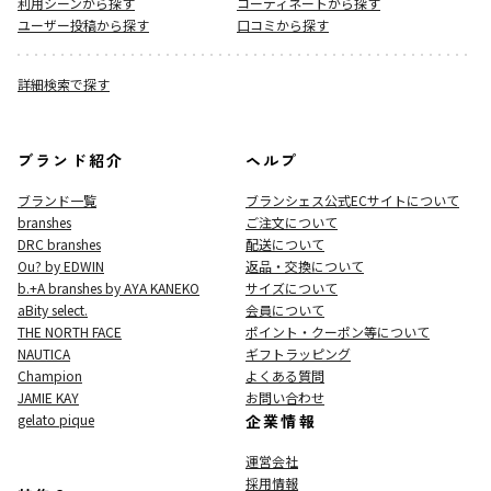
利用シーンから探す
コーディネートから探す
ユーザー投稿から探す
口コミから探す
詳細検索で探す
ブランド紹介
ヘルプ
ブランド一覧
ブランシェス公式ECサイト
について
branshes
ご注文について
DRC branshes
配送について
Ou? by EDWIN
返品・交換について
b.+A branshes by AYA KANEKO
サイズについて
aBity select.
会員について
THE NORTH FACE
ポイント・クーポン等について
NAUTICA
ギフトラッピング
Champion
よくある質問
JAMIE KAY
お問い合わせ
gelato pique
企業情報
運営会社
採用情報