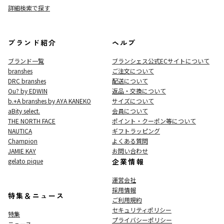
詳細検索で探す
ブランド紹介
ヘルプ
ブランド一覧
ブランシェス公式ECサイト
について
branshes
ご注文について
DRC branshes
配送について
Ou? by EDWIN
返品・交換について
b.+A branshes by AYA KANEKO
サイズについて
aBity select.
会員について
THE NORTH FACE
ポイント・クーポン等について
NAUTICA
ギフトラッピング
Champion
よくある質問
JAMIE KAY
お問い合わせ
gelato pique
企業情報
運営会社
採用情報
特集＆ニュース
ご利用規約
セキュリティポリシー
特集
プライバシーポリシー
ニュース