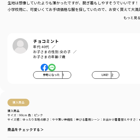
生地は想像していたよりも薄かったですが、脱ぎ着もしやすそうでいいです！
小学校用に、可愛いくてお手頃価格な服を探していたので、お安く買えて大満足
もっと見
チョコミント
年代:
40代
お子さまの性別:
女の子
お子さまの年齢:
7歳
参考になった
1
LIKE!
2
購入商品
購入商品
サイズ：90cm
色：ピンク
サイズ感
：ゆったり
生地の厚さ
：やや薄い
伸縮性
：伸びる
着用シーン
：お出かけ着
着替えやすさ
：
商品をチェックする＞