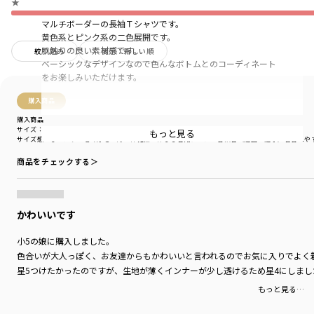
★
マルチボーダーの長袖Ｔシャツです。
黄色系とピンク系の二色展開です。
肌触りの良い素材感です。
絞り込み
表示：新しい順
ベーシックなデザインなので色んなボトムとのコーディネート
をお楽しみいただけます。
購入商品
-----
購入商品
透け感：ややあり
サイズ：150cm
色：イエロー
もっと見る
サイズ感
：ぴったり
生地の厚さ
：薄い
伸縮性
：伸びる
着用シーン
：普段着（通園・通学）
着替えや
伸縮性：あり
商品をチェックする＞
着用イメージ/カラー：イエロー
モデル：身長104.5cm 体重14.0kg
サイズ：サイズ100
かわいいです
ブランド
／
branshes
シーズン
／
アウトレット
小5の娘に購入しました。
カテゴリ
／
トップス
>
長袖Tシャツ・7分袖Tシャツ
色合いが大人っぽく、お友達からもかわいいと言われるのでお気に入りでよく
カラー
／
ピンク
星5つけたかったのですが、生地が薄くインナーが少し透けるため星4にしまし
性別タイプ
／
GIRL
もっと見る…
商品番号
／
12-4105-087