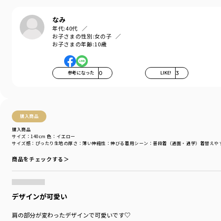
なみ
年代:
40代
お子さまの性別:
女の子
お子さまの年齢:
10歳
参考になった
0
LIKE!
3
購入商品
購入商品
サイズ：140cm
色：イエロー
サイズ感
：ぴったり
生地の厚さ
：薄い
伸縮性
：伸びる
着用シーン
：普段着（通園・通学）
着替えや
商品をチェックする＞
デザインが可愛い
肩の部分が変わったデザインで可愛いです♡