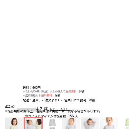
送料
：
660円
※合計6,600円（税込）以上の購入で
送料無料
詳細
※店頭受取なら
送料無料
詳細
配送
：
通常、ご注文より1～5営業日にて出荷
詳細
ピンク
ピンク
ピンク
4.7
（3）
レビューを見る
※撮影場所の関係上、着用画像は実物と若干異なる場合があります。
お気に入りアイテム登録者数
153
人