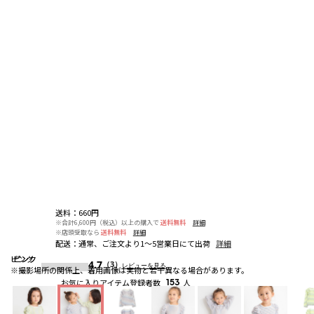
送料
：
660円
※合計6,600円（税込）以上の購入で
送料無料
詳細
※店頭受取なら
送料無料
詳細
配送
：
通常、ご注文より1～5営業日にて出荷
詳細
ピンク
ピンク
ピンク
4.7
（3）
レビューを見る
※撮影場所の関係上、着用画像は実物と若干異なる場合があります。
お気に入りアイテム登録者数
153
人