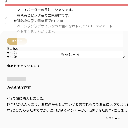
★
マルチボーダーの長袖Ｔシャツです。
黄色系とピンク系の二色展開です。
肌触りの良い素材感です。
絞り込み
表示：新しい順
ベーシックなデザインなので色んなボトムとのコーディネート
をお楽しみいただけます。
購入商品
-----
購入商品
透け感：ややあり
サイズ：150cm
色：イエロー
もっと見る
サイズ感
：ぴったり
生地の厚さ
：薄い
伸縮性
：伸びる
着用シーン
：普段着（通園・通学）
着替えや
伸縮性：あり
商品をチェックする＞
着用イメージ/カラー：イエロー
モデル：身長104.5cm 体重14.0kg
サイズ：サイズ100
かわいいです
ブランド
／
branshes
シーズン
／
アウトレット
小5の娘に購入しました。
カテゴリ
／
トップス
>
長袖Tシャツ・7分袖Tシャツ
色合いが大人っぽく、お友達からもかわいいと言われるのでお気に入りでよく
カラー
／
ピンク
星5つけたかったのですが、生地が薄くインナーが少し透けるため星4にしまし
性別タイプ
／
GIRL
もっと見る…
商品番号
／
12-4105-087