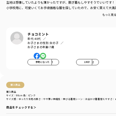
生地は想像していたよりも薄かったですが、脱ぎ着もしやすそうでいいです！
小学校用に、可愛いくてお手頃価格な服を探していたので、お安く買えて大満足
もっと見
チョコミント
年代:
40代
お子さまの性別:
女の子
お子さまの年齢:
7歳
参考になった
1
LIKE!
2
購入商品
購入商品
サイズ：90cm
色：ピンク
サイズ感
：ゆったり
生地の厚さ
：やや薄い
伸縮性
：伸びる
着用シーン
：お出かけ着
着替えやすさ
：
商品をチェックする＞