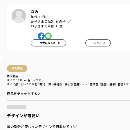
なみ
年代:
40代
お子さまの性別:
女の子
お子さまの年齢:
10歳
参考になった
0
LIKE!
3
購入商品
購入商品
サイズ：140cm
色：イエロー
サイズ感
：ぴったり
生地の厚さ
：薄い
伸縮性
：伸びる
着用シーン
：普段着（通園・通学）
着替えや
商品をチェックする＞
デザインが可愛い
肩の部分が変わったデザインで可愛いです♡