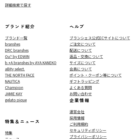
詳細検索で探す
ブランド紹介
ヘルプ
ブランド一覧
ブランシェス公式ECサイト
について
branshes
ご注文について
DRC branshes
配送について
Ou? by EDWIN
返品・交換について
b.+A branshes by AYA KANEKO
サイズについて
aBity select.
会員について
THE NORTH FACE
ポイント・クーポン等について
NAUTICA
ギフトラッピング
Champion
よくある質問
JAMIE KAY
お問い合わせ
gelato pique
企業情報
運営会社
採用情報
特集＆ニュース
ご利用規約
セキュリティポリシー
特集
プライバシーポリシー
ニュース