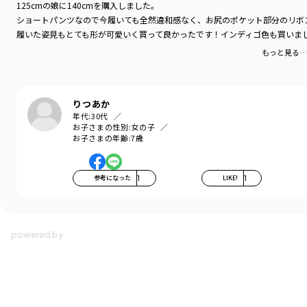
125cmの娘に140cmを購入しました。
ショートパンツなので今履いても全然違和感なく、お尻のポケット部分のリボ
履いた姿見もとても形が可愛いく買って良かったです！インディゴ色も買いま
もっと見る…
りつあか
年代:
30代
お子さまの性別:
女の子
お子さまの年齢:
7歳
参考になった
1
LIKE!
1