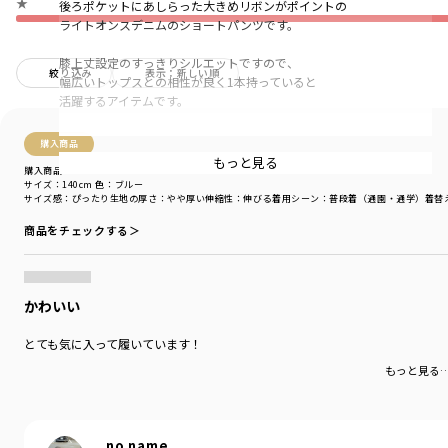
★
後ろポケットにあしらった大きめリボンがポイントの
ライトオンスデニムのショートパンツです。
膝上丈設定のすっきりシルエットですので、
絞り込み
表示：新しい順
幅広いトップスとの相性が良く1本持っていると
活躍するアイテムです。
購入商品
-----
もっと見る
購入商品
透け感：なし
サイズ：140cm
色：ブルー
伸縮性：なし
サイズ感
：ぴったり
生地の厚さ
：やや厚い
伸縮性
：伸びる
着用シーン
：普段着（通園・通学）
着替
ポケットあり
商品をチェックする＞
着用イメージ/カラー：ブルー
モデル：身長105.0cm 体重14.5kg
サイズ：サイズ110
かわいい
ブランド
／
branshes
とても気に入って履いています！
シーズン
／
アウトレット
もっと見る
カテゴリ
／
ボトムス
>
ショートパンツ・ハーフパンツ
カラー
／
ブルー
性別タイプ
／
GIRL
商品番号
／
12-4231-128
no name