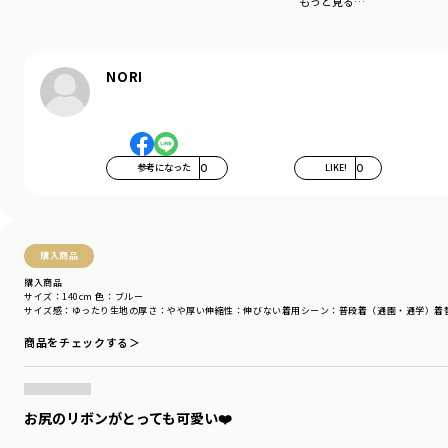
もっと見る…
NORI
参考になった
0
LIKE!
0
購入商品
購入商品
サイズ：140cm
色：ブルー
サイズ感
：ゆったり
生地の厚さ
：やや厚い
伸縮性
：伸びない
着用シーン
：普段着（通園・通学）
着
商品をチェックする＞
お尻のリボンがとっても可愛い❤️