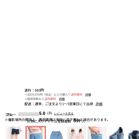
送料
：
660円
※合計6,600円（税込）以上の購入で
送料無料
詳細
※店頭受取なら
送料無料
詳細
配送
：
通常、ご注文より1～5営業日にて出荷
詳細
5.0
（3）
レビューを見る
ブルー
ブルー
ブルー
※撮影場所の関係上、着用画像は実物と若干異なる場合があります。
お気に入りアイテム登録者数
359
人