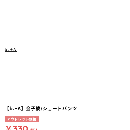
b.+A
【b.+A】金子綾/ショートパンツ
アウトレット価格
￥330
税込