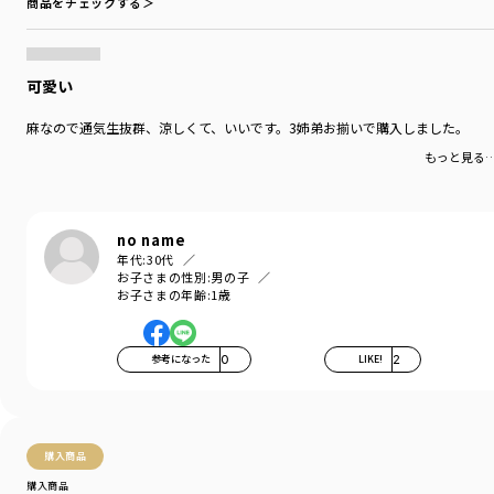
商品をチェックする＞
プライベートでは2人の女の子のママであり、次女の出産を機に出版した『妊
婦本。自分らしくいつもどおり』(光文社)など著書も多数。
Instagramのフォロワー数は20 万人を超える。
・Instagram:@ayaaa0707
可愛い
(https://www.instagram.com/ayaaa0707)
・YouTube＠aya_kaneko
麻なので通気生抜群、涼しくて、いいです。3姉弟お揃いで購入しました。
(https://www.youtube.com/@aya_kaneko)
もっと見る
ブランド
／
b.+A
シーズン
／
アウトレット
カテゴリ
／
ボトムス
>
ショートパンツ・ハーフパンツ
no name
カラー
／
ブラック
年代:
30代
性別タイプ
／
GIRL
お子さまの性別:
男の子
お子さまの年齢:
1歳
BOY
商品番号
／
12-4531-062
参考になった
0
LIKE!
2
購入商品
購入商品