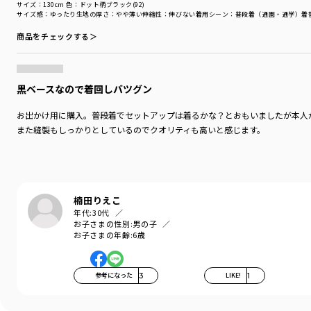
サイズ：130cm
色：ドット柄ブラック(92)
サイズ感
：ゆったり
生地の厚さ
：やや薄い
伸縮性
：伸びない
着用シーン
：普段着（通園・通学）
着
商品をチェックする＞
黒ベースなので着回しバツグン
お出かけ用に購入。普段着でセットアップは着るかな？とおもいましたが本人
また縫製もしっかりとしているのでクオリティも高いと感じます。
楠田りえこ
年代:
30代
お子さまの性別:
男の子
お子さまの年齢:
6歳
参考になった
3
LIKE!
1