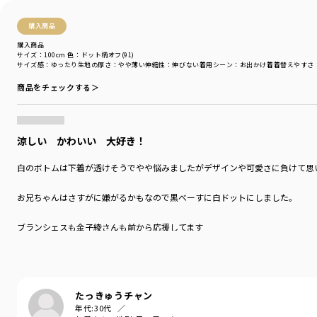
購入商品
購入商品
サイズ：100cm
色：ドット柄オフ(91)
サイズ感
：ゆったり
生地の厚さ
：やや薄い
伸縮性
：伸びない
着用シーン
：お出かけ着
着替えやすさ
商品をチェックする＞
涼しい かわいい 大好き！
白のボトムは下着が透けそうでやや悩みましたがデザインや可愛さに負けて思
お兄ちゃんはさすがに嫌がるかもなので黒べーすに白ドットにしました。
ブランシェスも金子綾さんも前から応援してます
たっきゅうチャン
年代:
30代