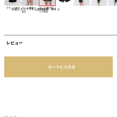
4.8
（5）
レビューを見る
ブラック(85)
ドット柄オフ
ドット柄ブラ
お気に入りアイテム登録者数
163
人
(91)
ック(92)
レビュー
カートに入れる