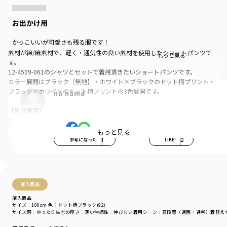
お出かけ用
かっこいいが可愛さも残る服です！
素材が綿/麻素材で、軽く・通気性の良い素材を使用したショートパンツで
もっと見る…
す。
12-4509-061のシャツとセットで着用頂きたいショートパンツです。
カラー展開はブラック（無地】・ホワイト×ブラックのドット柄プリント・
ブラック×ホワイトのドット柄プリントの3色展開です。
no name
【男女兼用】
-----
もっと見る
透け感：ややあり
参考になった
1
LIKE!
2
伸縮性：なし
着用イメージ/カラー：ドット柄オフ(91)
モデル：身長115.0cm 体重17.0kg
購入商品
サイズ：サイズ110
購入商品
サイズ：100cm
色：ドット柄ブラック(92)
スタイリスト 金子綾 1979 年生まれ。
サイズ感
：ゆったり
生地の厚さ
：薄い
伸縮性
：伸びない
着用シーン
：普段着（通園・通学）
着替え
『VERY』や『Oggi』といったファッション誌をはじめ、YouTube、ブランド
のコラボレーション&ディレクション、など、活動の幅は多岐にわたる。