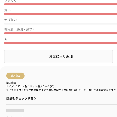
ぴったり
薄い
伸びない
普段着（通園・通学）
★
お気に入り追加
絞り込み
表示：新しい順
購入商品
購入商品
サイズ：140cm
色：ドット柄ブラック(92)
サイズ感
：ぴったり
生地の厚さ
：やや厚い
伸縮性
：伸びない
着用シーン
：お出かけ着
着替えやすさ
商品をチェックする＞