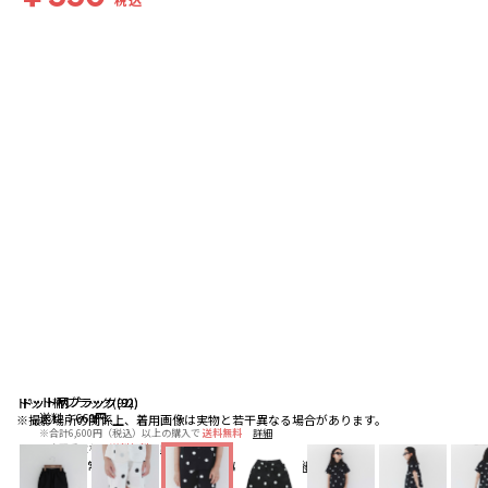
ドット柄ブラック(92)
ドット柄ブラック(92)
ドット柄ブラック(92)
送料
：
660円
※撮影場所の関係上、着用画像は実物と若干異なる場合があります。
※合計6,600円（税込）以上の購入で
送料無料
詳細
※店頭受取なら
送料無料
詳細
配送
：
通常、ご注文より1～5営業日にて出荷
詳細