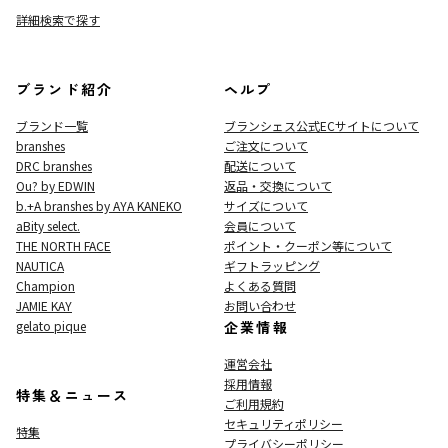
詳細検索で探す
ブランド紹介
ヘルプ
ブランド一覧
ブランシェス公式ECサイト
について
branshes
ご注文について
DRC branshes
配送について
Ou? by EDWIN
返品・交換について
b.+A branshes by AYA KANEKO
サイズについて
aBity select.
会員について
THE NORTH FACE
ポイント・クーポン等について
NAUTICA
ギフトラッピング
Champion
よくある質問
JAMIE KAY
お問い合わせ
gelato pique
企業情報
運営会社
採用情報
特集＆ニュース
ご利用規約
セキュリティポリシー
特集
プライバシーポリシー