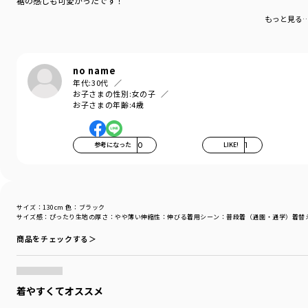
裾の感じも可愛かったです！
もっと見る
no name
年代:
30代
お子さまの性別:
女の子
お子さまの年齢:
4歳
参考になった
0
LIKE!
1
サイズ：130cm
色：ブラック
サイズ感
：ぴったり
生地の厚さ
：やや薄い
伸縮性
：伸びる
着用シーン
：普段着（通園・通学）
着替
商品をチェックする＞
着やすくてオススメ