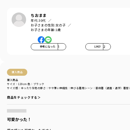
透け感：ややあり（オフホワイト）
伸縮性：あり
ちおまま
着用イメージ/カラー：オフホワイト
年代:
30代
お子さまの性別:
女の子
モデル：身長108.0cm 体重16kg
お子さまの年齢:
1歳
サイズ：サイズ110
ブランド
／
branshes
参考になった
1
LIKE!
2
シーズン
／
アウトレット
カテゴリ
／
トップス
>
半袖Tシャツ・タンクトップ
カラー
／
ホワイト
性別タイプ
／
GIRL
商品番号
／
12-4206-188
購入商品
購入商品
サイズ：120cm
色：ブラック
サイズ感
：ゆったり
生地の厚さ
：やや薄い
伸縮性
：伸びる
着用シーン
：普段着（通園・通学）
着替
商品をチェックする＞
可愛かった！