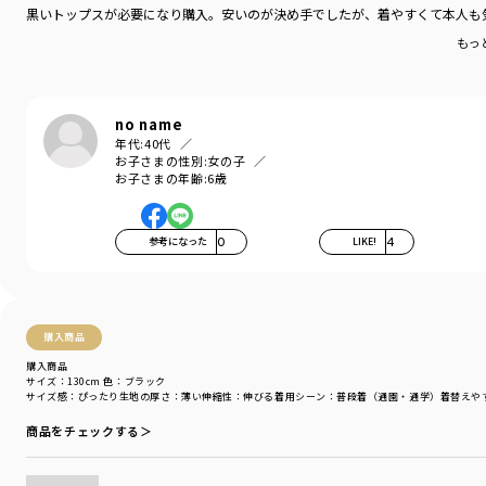
黒いトップスが必要になり購入。安いのが決め手でしたが、着やすくて本人も
もっ
no name
年代:
40代
お子さまの性別:
女の子
お子さまの年齢:
6歳
参考になった
0
LIKE!
4
購入商品
購入商品
サイズ：130cm
色：ブラック
サイズ感
：ぴったり
生地の厚さ
：薄い
伸縮性
：伸びる
着用シーン
：普段着（通園・通学）
着替えや
商品をチェックする＞