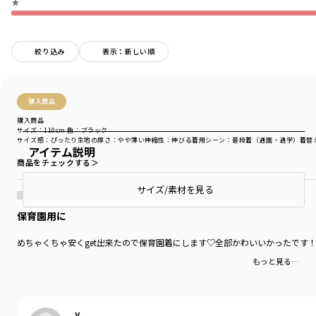
★
絞り込み
表示：新しい順
購入商品
購入商品
サイズ：110cm
色：ブラック
サイズ感
：ぴったり
生地の厚さ
：やや薄い
伸縮性
：伸びる
着用シーン
：普段着（通園・通学）
着替
アイテム説明
商品をチェックする＞
サイズ/素材を見る
保育園用に
めちゃくちゃ安くget出来たので保育園着にします♡全部かわいいかったです
もっと見る…
y