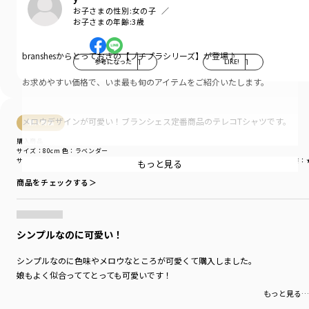
お子さまの性別:
女の子
お子さまの年齢:
3歳
branshesからとっておきの【プチプラシリーズ】が登場♪
参考になった
1
LIKE!
1
お求めやすい価格で、いま最も旬のアイテムをご紹介いたします。
メロウデザインが可愛い！ブランシェス定番商品のテレコTシャツです。
購入商品
購入商品
＜商品ポイント＞
サイズ：80cm
色：ラベンダー
・素材は薄手のテレコ素材で伸縮性に優れており着やすさバツグンです。
サイズ感
：ぴったり
生地の厚さ
：やや薄い
伸縮性
：伸びる
着用シーン
：お出かけ着
着替えやすさ
：
もっと見る
商品をチェックする＞
・裾と袖口の配色メロウデザインがアクセントになっています。
・胸の刺しゅうもポイントです。
シンプルなのに可愛い！
・デイリーに活躍してくれる事間違いなしの一着です。
シンプルなのに色味やメロウなところが可愛くて購入しました。
※80～90㎝まで肩ボタンが付いた仕様となっております。
娘もよく似合っててとっても可愛いです！
もっと見る…
-----