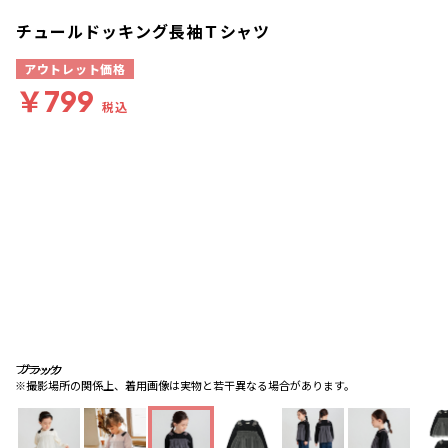
チュールドッキング長袖Ｔシャツ
アウトレット価格
￥799
税込
ブラック
ブラック
ブラック
※撮影場所の関係上、着用画像は実物と若干異なる場合があります。