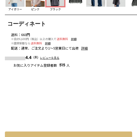
アイボリー
ピンク
ブラック
コーディネート
送料
：
660円
※合計6,600円（税込）以上の購入で
送料無料
詳細
※店頭受取なら
送料無料
詳細
配送
：
通常、ご注文より1～5営業日にて出荷
詳細
4.4
（8）
レビューを見る
お気に入りアイテム登録者数
515
人