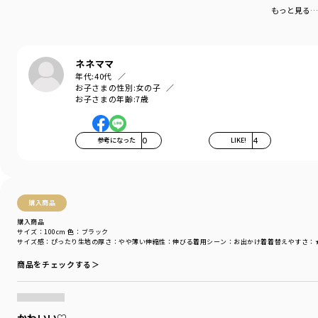
伸縮性：あり
もっと見る…
着用イメージ/カラー：ピンク
モデル：身長111.0cm 体重17.4kg
サイズ：サイズ110
ネネママ
年代:
40代
お子さまの性別:
女の子
ブランド
／
branshes
お子さまの年齢:
7歳
シーズン
／
アウトレット
カテゴリ
／
トップス
>
長袖Tシャツ・7分袖Tシャツ
カラー
／
ブラック
参考になった
0
LIKE!
4
性別タイプ
／
GIRL
商品番号
／
12-4405-080
購入商品
購入商品
サイズ：100cm
色：ブラック
サイズ感
：ぴったり
生地の厚さ
：やや薄い
伸縮性
：伸びる
着用シーン
：お出かけ着
着替えやすさ
：
商品をチェックする＞