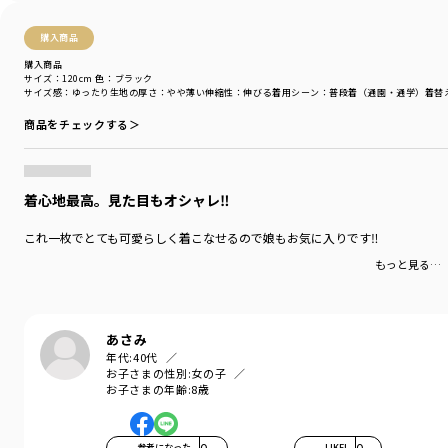
購入商品
購入商品
サイズ：120cm
色：ブラック
サイズ感
：ゆったり
生地の厚さ
：やや薄い
伸縮性
：伸びる
着用シーン
：普段着（通園・通学）
着替
商品をチェックする＞
着心地最高。見た目もオシャレ‼︎
これ一枚でとても可愛らしく着こなせるので娘もお気に入りです‼︎
もっと見る…
あさみ
年代:
40代
お子さまの性別:
女の子
お子さまの年齢:
8歳
参考になった
0
LIKE!
0