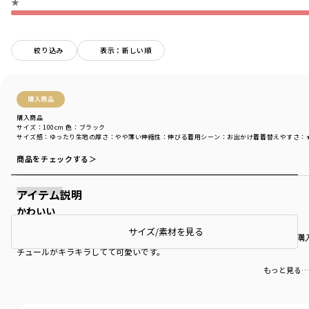
★
絞り込み
表示：新しい順
購入商品
購入商品
サイズ：100cm
色：ブラック
サイズ感
：ゆったり
生地の厚さ
：やや薄い
伸縮性
：伸びる
着用シーン
：お出かけ着
着替えやすさ
：
商品をチェックする＞
アイテム説明
かわいい
サイズ/素材を見る
秋に店頭で見て悩んだ末買わなかったのですがとてもお安くなっていたので購
チュールがキラキラしてて可愛いです。
もっと見る…