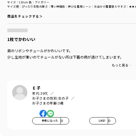
サイズ：110cm
色：アイボリー
サイズ感
：ぴったり
生地の厚さ
：薄い
伸縮性
：伸びる
着用シーン
：お出かけ着
着替えやすさ
：★★
商品をチェックする＞
1枚でかわいい
肩のリボンやチュールがかわいいです。
少し生地が薄いのでチュールがない所は下着の柄が透けてしまいます。
もっと見る…
Ｅ子
年代:
30代
お子さまの性別:
女の子
お子さまの年齢:
3歳
参考になった
0
LIKE!
0