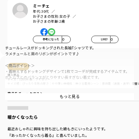
ミーチェ
年代:
30代
お子さまの性別:
女の子
お子さまの年齢:
2歳
参考になった
0
LIKE!
0
チュールレースがドッキングされた長袖Tシャツです。
ラメチュールと肩のリボンがポイントです♪
＜商品ポイント＞
購入商品
・着映えするドッキングデザインで1枚でコーデが完成するアイテムです。
購入商品
ボトムスとのバランスがとりやすい長すぎない着丈です。
サイズ：120cm
色：アイボリー
サイズ感
：ぴったり
生地の厚さ
：やや薄い
伸縮性
：伸びる
着用シーン
：普段着（通園・通学）
着替
・甘めなトップスなのでボトムスはシンプルなデニム（12-4432-101）でカ
商品をチェックする＞
ジュアルダウンさせるのがオススメ。
もっと見る
・肩リボンは縫い付けておりほどけない仕様となっております。
暖かくなったら
・お色はアイボリー・ピンク・ブラックの３色展開です。
最近おしゃれに興味を持ち出した娘もきにいったようです。
-----
『あったかくなったら着る』と喜んでいました。
透け感：ややあり