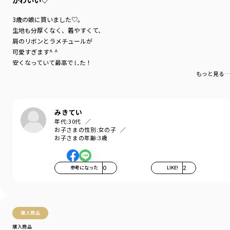
かわいい♡
3歳の娘に買いました♡。
生地も分厚くなく、着やすくて、
肩のリボンとラメチュールが
可愛すぎます^ ^
安くなっていて最高でした！
もっと見る…
みきてい
年代:
30代
お子さまの性別:
女の子
お子さまの年齢:
3歳
参考になった
0
LIKE!
2
購入商品
購入商品