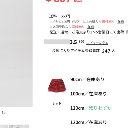
送料
：
660円
※合計6,600円（税込）以上の購入で
送料無料
詳細
※店頭受取なら
送料無料
詳細
配送
：
通常、ご注文より1～5営業日にて出荷
3.5
（6）
レビューを見る
お気に入りアイテム登録者数
人
247
90cm
／
在庫あり
100cm
／
在庫あり
レッド
110cm
／
残りわずか
ます。
レッド
120cm
／
在庫あり