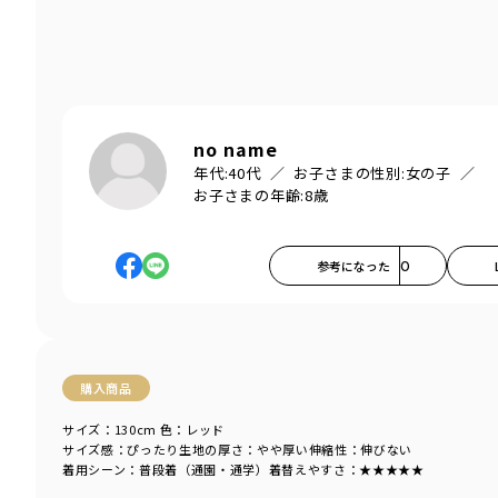
no name
年代:
40代
お子さまの性別:
女の子
お子さまの年齢:
8歳
参考になった
0
購入商品
サイズ：130cm
色：レッド
サイズ感
：ぴったり
生地の厚さ
：やや厚い
伸縮性
：伸びない
着用シーン
：普段着（通園・通学）
着替えやすさ
：★★★★★
商品をチェックする＞