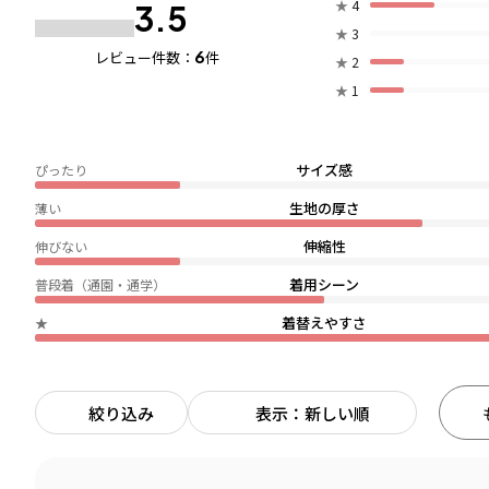
★
4
3.5
★
3
6
レビュー件数：
件
★
2
★
1
サイズ感
ぴったり
生地の厚さ
薄い
伸縮性
伸びない
着用シーン
普段着（通園・通学）
着替えやすさ
★
絞り込み
表示：新しい順