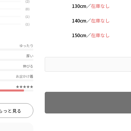
(2)
130cm
／
在庫なし
(0)
(1)
140cm
／
在庫なし
(1)
150cm
／
在庫なし
ゆったり
厚い
伸びる
お出かけ着
★★★★★
Find recommended size
もっと見る