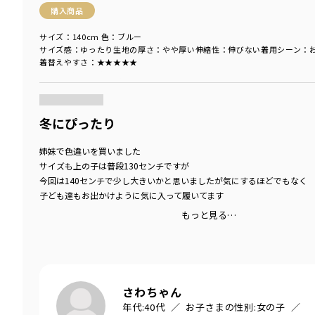
購入商品
サイズ：140cm
色：ブルー
サイズ感
：ゆったり
生地の厚さ
：やや厚い
伸縮性
：伸びない
着用シーン
：
着替えやすさ
：★★★★★
商品をチェックする＞
冬にぴったり
姉妹で色違いを買いました
サイズも上の子は普段130センチですが
今回は140センチで少し大きいかと思いましたが気にするほどでもなく
子ども達もお出かけように気に入って履いてます
もっと見る…
さわちゃん
年代:
40代
お子さまの性別:
女の子