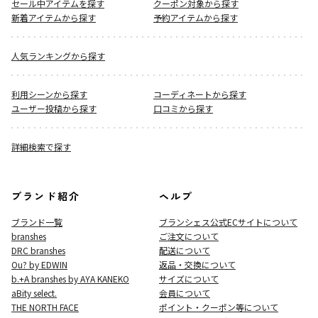
セール中アイテムを探す
クーポン対象から探す
新着アイテムから探す
予約アイテムから探す
人気ランキングから探す
利用シーンから探す
コーディネートから探す
ユーザー投稿から探す
口コミから探す
詳細検索で探す
ブランド紹介
ヘルプ
ブランド一覧
ブランシェス公式ECサイト
について
branshes
ご注文について
DRC branshes
配送について
Ou? by EDWIN
返品・交換について
b.+A branshes by AYA KANEKO
サイズについて
aBity select.
会員について
THE NORTH FACE
ポイント・クーポン等について