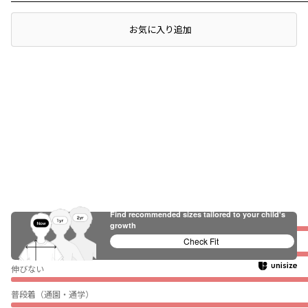
レビュー
店頭在庫を確認する
お気に入り追加
Find recommended sizes tailored to your child's
ぴったり
growth
Check Fit
薄い
伸びない
普段着（通園・通学）