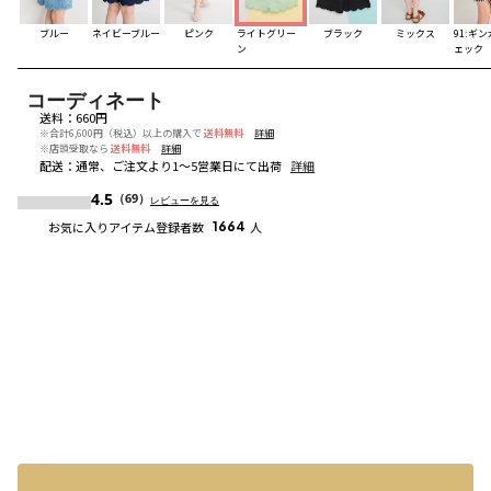
ブルー
ネイビーブルー
ピンク
ライトグリー
ブラック
ミックス
91:ギ
ン
ェック
コーディネート
送料
：
660円
※合計6,600円（税込）以上の購入で
送料無料
詳細
※店頭受取なら
送料無料
詳細
配送
：
通常、ご注文より1～5営業日にて出荷
詳細
4.5
（69）
レビューを見る
お気に入りアイテム登録者数
1664
人