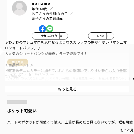
no name
年代:
40代
お子さまの性別:
女の子
お子さまの年齢:
8歳
参考になった
0
LIKE!
1
ふわふわのマシュマロを思わせるようなスカラップの裾が可愛い「マシュマ
ロショートパンツ」♪
大人気のショートパンツが春夏カラーで登場です！
購入商品
＜商品ポイント＞
・定番のデニムカラーに加えてこれからの季節に使いやすい新色も入り全部
購入商品
サイズ：120cm
色：ネイビーブルー
で7色展開。
サイズ感
：ぴったり
生地の厚さ
：やや厚い
伸縮性
：伸びる
着用シーン
：お出かけ着
着替えやすさ
：
※無地のブラックはWEB限定
商品をチェックする＞
もっと見る
・素材はブルーとネイビーがデニム・その他カラーがツイル素材と季節問わ
ず活躍します。
・ハートポケット／スカラップの裾が特徴的で可愛い印象に。
ポケット可愛い
チュニック丈のトップスとのスタイリングもおすすめです。
ハートのポケットが可愛くて購入。上着が長めだと見えないですが、裾も可愛
・ウエストゴムはやや幅の広いしっかりしたものを使用しているため、アク
もっと見
ティブにもお使いいただけます。