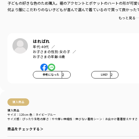
子どもの好きな色のため購入。裾のアクセントとポケットのハートの形が可愛い
何より服にこだわりのない子どもが喜んで選んで着ているので買って良かった
もっと見る…
はればれ
年代:
40代
お子さまの性別:
女の子
お子さまの年齢:
8歳
参考になった
2
LIKE!
2
購入商品
購入商品
サイズ：120cm
色：ネイビーブルー
サイズ感
：ぴったり
生地の厚さ
：やや厚い
伸縮性
：伸びない
着用シーン
：お出かけ着
着替えやすさ
商品をチェックする＞