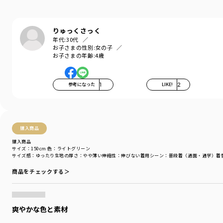
ウェストゴムは入れ替え可能です。
・通園・通学・週末・お出掛けと様々なシーンでお使いいただけるので色違
りゅっくさっく
いで持っていても活躍する万能パンツ！
年代:
30代
お子さまの性別:
女の子
お子さまの年齢:
4歳
-----
伸縮性：なし
透け感：なし
参考になった
1
LIKE!
2
ポケット：あり
着用イメージ/カラー：ミックス
モデル：身長106.5cm 体重18kg
購入商品
サイズ：サイズ110
購入商品
サイズ：150cm
色：ライトグリーン
ブランド
／
branshes
サイズ感
：ゆったり
生地の厚さ
：やや薄い
伸縮性
：伸びない
着用シーン
：普段着（通園・通学）
着
シーズン
／
アウトレット
カテゴリ
／
ボトムス
>
ショートパンツ・ハーフパンツ
商品をチェックする＞
カラー
／
グリーン
性別タイプ
／
GIRL
対象イベント
／
再値下げアイテム
爽やかな色と素材
商品番号
／
12-5231-117