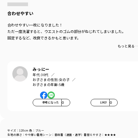
合わせやすい
合わせやすい一枚になりました！
ただ一度洗濯すると、ウエストのゴムの部分がねじれてしまいました。
固定するなど、改良できるかもと思います。
もっと見る…
みっにー
年代:
30代
お子さまの性別:
女の子
お子さまの年齢:
5歳
参考になった
0
LIKE!
0
サイズ：120cm
色：ブルー
生地の厚さ
：やや厚い
着用シーン
：普段着（通園・通学）
着替えやすさ
：★★★★