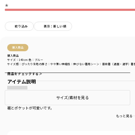
★
絞り込み
表示：新しい順
購入商品
購入商品
サイズ：140cm
色：ブルー
サイズ感
：ぴったり
生地の厚さ
：やや薄い
伸縮性
：伸びない
着用シーン
：普段着（通園・通学）
着
商品をチェックする＞
アイテム説明
可愛い
サイズ/素材を見る
裾とポケットが可愛いです。
もっと見る