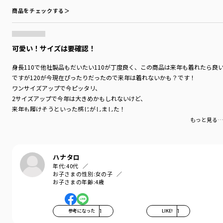
商品をチェックする＞
可愛い！サイズは要確認！
身長110で他社製品もだいたい110が丁度良く、この商品は来年も着れたら良い
ですが120が今現在ぴったりだったので来年は着れないかも？です！
ワンサイズアップで今ピッタリ、
2サイズアップで今年は大きめかもしれないけど、
来年も履けそうといった感じがしました！
しかし商品はとっても可愛いのです(*^^*)
もっと見る…
ハナタロ
年代:
40代
お子さまの性別:
女の子
お子さまの年齢:
4歳
参考になった
1
LIKE!
1