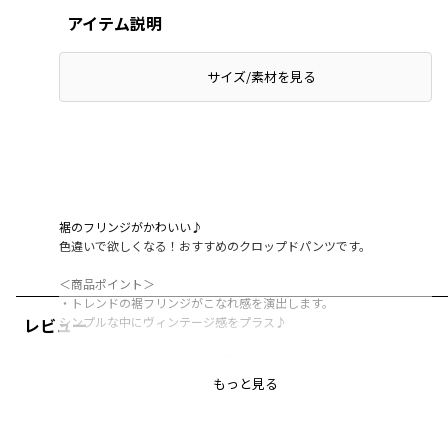
アイテム説明
サイズ/素材を見る
裾のフリンジがかわいい♪
色違いで欲しくなる！おすすめのクロップドパンツです。
＜商品ポイント＞
・トレンドの裾フリンジがこなれ感を演出します。
シンプルな中にヴィンテージ感をプラス♪
レビュー
・丈は7分丈となっており、春夏にぴったりの軽快な印象です。
もっと見る
・カラーはデニム素材ブルー、カツラギ素材アイボリーの
2色展開です。