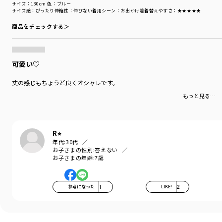
サイズ：130cm
色：ブルー
サイズ感
：ぴったり
伸縮性
：伸びない
着用シーン
：お出かけ着
着替えやすさ
：★★★★★
商品をチェックする＞
可愛い♡
丈の感じもちょうど良くオシャレです。
もっと見る…
R⭐︎
年代:
30代
お子さまの性別:
答えない
お子さまの年齢:
7歳
参考になった
1
LIKE!
2