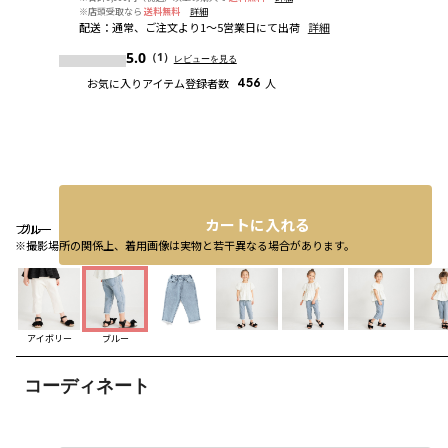
※店頭受取なら
送料無料
詳細
配送
：
通常、ご注文より1～5営業日にて出荷
詳細
5.0
（1）
レビューを見る
お気に入りアイテム登録者数
456
人
カートに入れる
ブルー
ブルー
ブルー
※撮影場所の関係上、着用画像は実物と若干異なる場合があります。
アイボリー
ブルー
コーディネート