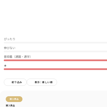
※ブルーカラーの色差について
・こちらの商品のブルーカラーはデニムに加工を
施している為、仕上がりに多少の色差が出ます
-----
透け感：なし
伸縮性：ややあり
ぴったり
ポケット：あり
伸びない
着用イメージ/カラー：ブルー
普段着（通園・通学）
モデル：身長113.0cm 体重17.3kg
サイズ：サイズ110
★
ブランド
／
branshes
シーズン
／
アウトレット
絞り込み
表示：新しい順
カテゴリ
／
ボトムス
>
ロングパンツ
カラー
／
ブルー
性別タイプ
／
GIRL
商品番号
／
12-5232-139
購入商品
購入商品