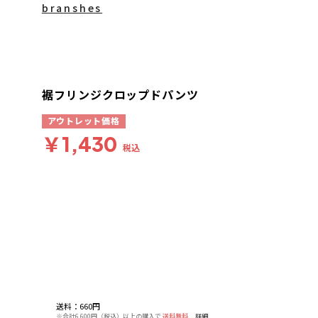
branshes
裾フリンジクロップドパンツ
アウトレット価格
￥1,430
税込
送料
：
660円
※合計6,600円（税込）以上の購入で
送料無料
詳細