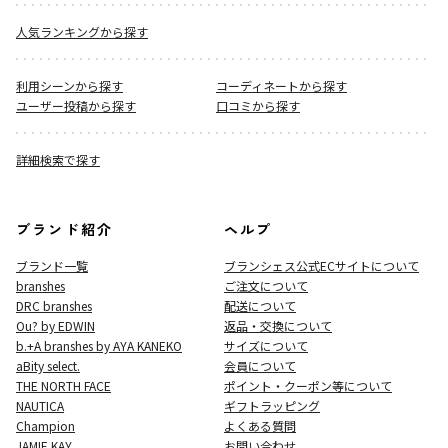
人気ランキングから探す
利用シーンから探す
コーディネートから探す
ユーザー投稿から探す
口コミから探す
詳細検索で探す
ブランド紹介
ヘルプ
ブランド一覧
ブランシェス公式ECサイト
について
branshes
ご注文について
DRC branshes
配送について
Ou? by EDWIN
返品・交換について
b.+A branshes by AYA KANEKO
サイズについて
aBity select.
会員について
THE NORTH FACE
ポイント・クーポン等について
NAUTICA
ギフトラッピング
Champion
よくある質問
JAMIE KAY
お問い合わせ