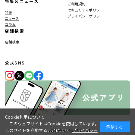
特集＆ニュース
ご利用規約
セキュリティポリシー
特集
プライバシーポリシー
ニュース
コラム
店舗検索
店舗検索
公式SNS
Cookie利用について
このウェブサイトはCookieを使用しています。
承諾する
このサイトを利用することにより、
プライバシー
© 2019
BRANSHES
Co., Ltd.