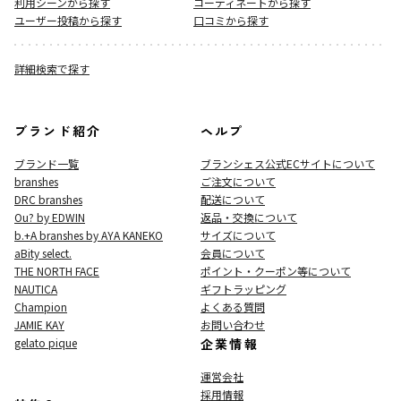
利用シーンから探す
コーディネートから探す
ユーザー投稿から探す
口コミから探す
詳細検索で探す
ブランド紹介
ヘルプ
ブランド一覧
ブランシェス公式ECサイト
について
branshes
ご注文について
DRC branshes
配送について
Ou? by EDWIN
返品・交換について
b.+A branshes by AYA KANEKO
サイズについて
aBity select.
会員について
THE NORTH FACE
ポイント・クーポン等について
NAUTICA
ギフトラッピング
Champion
よくある質問
JAMIE KAY
お問い合わせ
gelato pique
企業情報
運営会社
採用情報