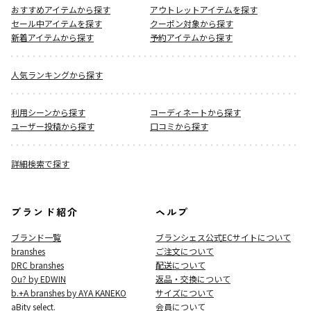
おすすめアイテムから探す
アウトレットアイテムを探す
セール中アイテムを探す
クーポン対象から探す
新着アイテムから探す
予約アイテムから探す
人気ランキングから探す
利用シーンから探す
コーディネートから探す
ユーザー投稿から探す
口コミから探す
詳細検索で探す
ブランド紹介
ヘルプ
ブランド一覧
ブランシェス公式ECサイト
について
branshes
ご注文について
DRC branshes
配送について
Ou? by EDWIN
返品・交換について
b.+A branshes by AYA KANEKO
サイズについて
aBity select.
会員について