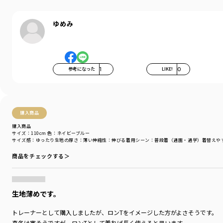
透け感：オフホワイト/ややあり
094ライトグレー/ややあり
ゆめみ
その他カラー/なし
＃drc
参考になった
1
LIKE!
0
＃通園コーデ＃通学コーデ＃小学生コーデ
＃プチプラ＃プチプラ子供服＃子供服通販
＃お揃い＃お揃いコーデ
＃ペア＃ペアコーデ
＃リンク＃リンクコーデ
購入商品
＃ユニセックス
購入商品
サイズ：110cm
色：ネイビーブルー
着用イメージ/カラー：オレンジ
サイズ感
：ゆったり
生地の厚さ
：薄い
伸縮性
：伸びる
着用シーン
：普段着（通園・通学）
着替えや
モデル：身長112cm 体重17kg
商品をチェックする＞
サイズ：サイズ130
ブランド
／
DRC branshes
シーズン
／
アウトレット
生地薄めです。
カテゴリ
／
トップス
>
トレーナー・パーカー
カラー
／
その他カラー
トレーナーとして購入しましたが、ロンTをイメージした方がよさそうです。
性別タイプ
／
GIRL
真冬は寒そうですが、ロンTとして着れば長く使えると思います。