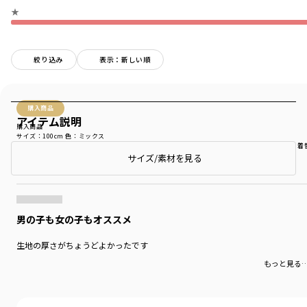
★
絞り込み
表示：新しい順
購入商品
アイテム説明
購入商品
サイズ：100cm
色：ミックス
サイズ感
：ゆったり
生地の厚さ
：やや厚い
伸縮性
：伸びない
着用シーン
：普段着（通園・通学）
着
サイズ/素材を見る
商品をチェックする＞
男の子も女の子もオススメ
生地の厚さがちょうどよかったです
もっと見る