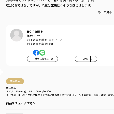
BOY
綿100%ではないですが、毛玉は出来にくそうな感じはします。
商品番号
／
16-4104-001
もっと見る
no name
年代:
30代
お子さまの性別:
男の子
お子さまの年齢:
4歳
参考になった
0
LIKE!
2
購入商品
購入商品
サイズ：130cm
色：94：ブルーボーダー
サイズ感
：ゆったり
生地の厚さ
：やや厚い
伸縮性
：伸びる
着用シーン
：普段着（通園・通学）
着替
商品をチェックする＞