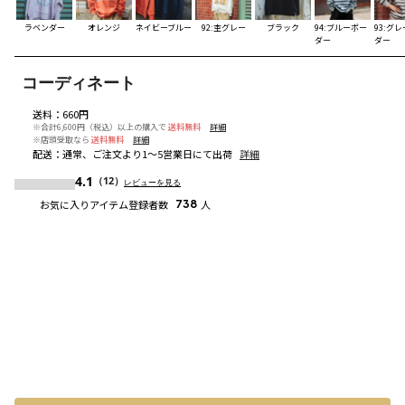
ラベンダー
オレンジ
ネイビーブルー
92:杢グレー
ブラック
94:ブルーボー
93:グ
ダー
ダー
コーディネート
送料
：
660円
※合計6,600円（税込）以上の購入で
送料無料
詳細
※店頭受取なら
送料無料
詳細
配送
：
通常、ご注文より1～5営業日にて出荷
詳細
4.1
（12）
レビューを見る
お気に入りアイテム登録者数
738
人