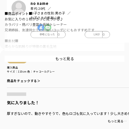
no name
年代:
20代
お子さまの性別:
男の子
■商品ポイント■
お子さまの年齢:
1歳
お気に入りの１枚がきっと見つかる♪
カラバリ・柄バリ豊富な長袖トレーナー
兄弟姉妹、友達同士でのお揃いコーデににもおすすめです
参考になった
0
LIKE!
0
■素材■
柔らかな肌触りが特徴の裏毛生地
薄手の裏毛生地を使用しているので軽く
春先まで着用していただけます
もっと見る
購入商品
※こちらの商品は裏起毛商品ではございません
購入商品
サイズ：110cm
色：チャコールグレー
■DRCbranshesとは？■
Daily…毎日
商品をチェックする＞
Relax…力を抜いて、くつろぐ
Comfortable…気持ちの良い、快適な
着心地の良い服を、手に取りやすい価格で。
『毎日着て欲しい』
気に入りました！
そんな思いを込めてブランシェスから
デイリーウェアをご提案する新レーベルです
厚すぎないので、動きやすそうで、色もロゴも気に入っています！少し大きめ
もっと見る…
-----
伸縮性：あり