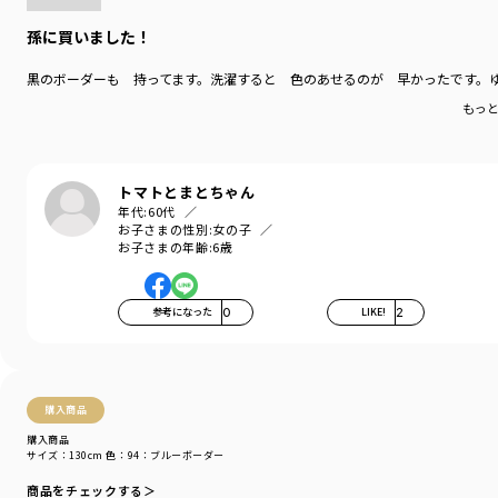
孫に買いました！
黒のボーダーも 持ってます。洗濯すると 色のあせるのが 早かったです。
もっ
トマトとまとちゃん
年代:
60代
お子さまの性別:
女の子
お子さまの年齢:
6歳
参考になった
0
LIKE!
2
購入商品
購入商品
サイズ：130cm
色：94：ブルーボーダー
商品をチェックする＞