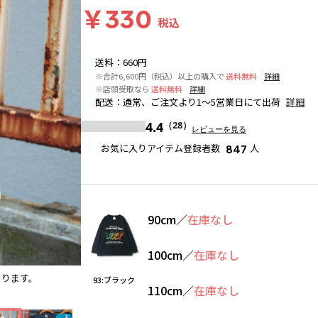
￥330
税込
送料
：
660円
※合計6,600円（税込）以上の購入で
送料無料
詳細
※店頭受取なら
送料無料
詳細
配送
：
通常、ご注文より1～5営業日にて出荷
詳細
4.4
（28）
レビューを見る
お気に入りアイテム登録者数
人
847
90cm
／
在庫なし
100cm
／
在庫なし
あります。
92:チャコールグレー
※撮影場所の関係上、着用画像は実
93:ブラック
110cm
／
在庫なし