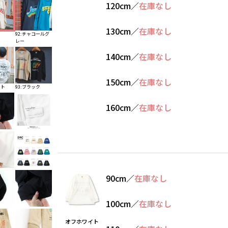
120cm
／
在庫なし
130cm
／
在庫なし
ー
92:チャコールグ
レー
140cm
／
在庫なし
150cm
／
在庫なし
イト
93:ブラック
160cm
／
在庫なし
90cm
／
在庫なし
100cm
／
在庫なし
オフホワイト