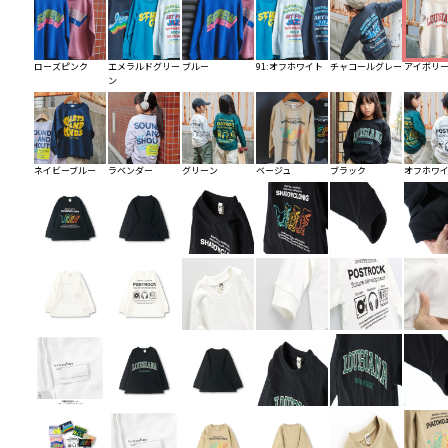
ローズピンク
エメラルドグリー
ブルー
91:オフホワイト
チャコールグレー
アイボリ
ン
ネイビーブルー
ラベンダー
グリーン
ベージュ
ブラック
オフホワ