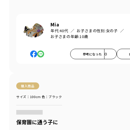
Mia
年代:
40代
お子さまの性別:
女の子
お子さまの年齢:
10歳
参考になった
0
購入商品
サイズ：100cm
色：ブラック
商品をチェックする＞
保育園に通う子に