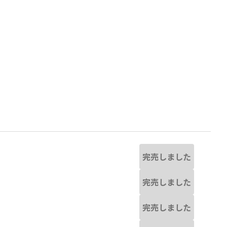
完売しました
完売しました
物と若干異なる場合があります。
ネイビーブルー
※撮影場所の関係上、着用
完売しました