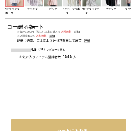
93:ラベンダー
ラベンダー
ピンク
92:ベージュボ
91:ブラックボ
ブラック
ブラ
ボーダー
ーダー
ーダー
コーディネート
送料
：
660円
※合計6,600円（税込）以上の購入で
送料無料
詳細
※店頭受取なら
送料無料
詳細
配送
：
通常、ご注文より1～5営業日にて出荷
詳細
4.5
（31）
レビューを見る
お気に入りアイテム登録者数
1343
人
カートに入れる