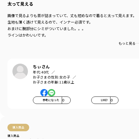
太って見える
画像で見るよりも首が詰まっていて、丈も短めなので着ると太って見えます。
生地も薄く透けて見えるので、インナー必須です。
おまけに腕部分にシミがついていました。。。
ラインはかわいいです。
もっと見る…
ちぃさん
年代:
40代
お子さまの性別:
女の子
お子さまの年齢:
11歳以上
参考になった
0
LIKE!
0
購入商品
購入商品