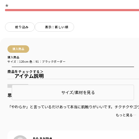
★
絞り込み
表示：新しい順
購入商品
購入商品
サイズ：120cm
色：91：ブラックボーダー
商品をチェックする＞
アイテム説明
サイズ/素材を見る
思った以上にやわらか
「やわらか」と言っているだけあって本当に肌触りがいいです。チクチクやゴ
もっと見る…
no name