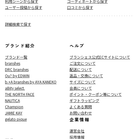
利用シーンから探す
コーディネートから探す
ユーザー投稿から探す
口コミから探す
詳細検索で探す
ブランド紹介
ヘルプ
ブランド一覧
ブランシェス公式ECサイト
について
branshes
ご注文について
DRC branshes
配送について
Ou? by EDWIN
返品・交換について
b.+A branshes by AYA KANEKO
サイズについて
aBity select.
会員について
THE NORTH FACE
ポイント・クーポン等について
NAUTICA
ギフトラッピング
Champion
よくある質問
JAMIE KAY
お問い合わせ
gelato pique
企業情報
運営会社
採用情報