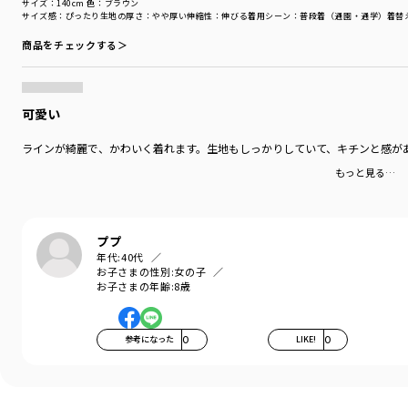
サイズ：140cm
色：ブラウン
サイズ感
：ぴったり
生地の厚さ
：やや厚い
伸縮性
：伸びる
着用シーン
：普段着（通園・通学）
着替
商品をチェックする＞
可愛い
ラインが綺麗で、かわいく着れます。生地もしっかりしていて、キチンと感が
もっと見る…
ププ
年代:
40代
お子さまの性別:
女の子
お子さまの年齢:
8歳
参考になった
0
LIKE!
0