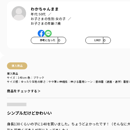
そんな思いを込めてブランシェスから
デイリーウェアをご提案する新レーベルです"
わかちゃんまま
年代:
50代
お子さまの性別:
女の子
お子さまの年齢:
7歳
-----
伸縮性：あり
透け感：91ボーダー/ややあり
92ボーダー/ややあり
参考になった
0
LIKE!
0
93ボーダー/ややあり
その他カラー/なし
購入商品
＃drc
＃通園コーデ＃通学コーデ＃小学生コーデ
購入商品
サイズ：140cm
色：ブラック
＃プチプラ＃プチプラ子供服＃子供服通販
サイズ感
：ゆったり
生地の厚さ
：やや薄い
伸縮性
：伸びる
着用シーン
：普段着（通園・通学）
着替
＃お揃い＃お揃いコーデ
＃ペア＃ペアコーデ
商品をチェックする＞
＃リンク＃リンクコーデ
＃ユニセックスnan
シンプルだけどかわいい
ブランド
／
DRC branshes
シーズン
／
アウトレット
身長130くらいの子に140を買いました。ちょうどよかったです！（そんなに
カテゴリ
／
トップス
>
長袖Tシャツ・7分袖Tシャツ
形も可愛くて本人が気に入ってました！