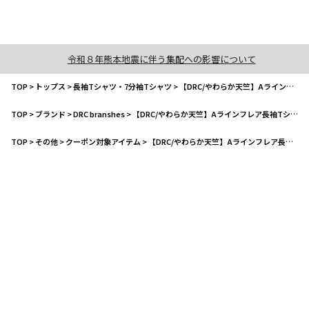
令和８年熊本地震に伴う集配への影響について
TOP
>
トップス
>
長袖Tシャツ・7分袖Tシャツ
>
【DRC/やわらか天竺】Aラインフレア長袖Tシャツ
TOP
>
ブランド
>
DRC branshes
>
【DRC/やわらか天竺】Aラインフレア長袖Tシャツ
TOP
>
その他
>
クーポン対象アイテム
>
【DRC/やわらか天竺】Aラインフレア長袖Tシャツ