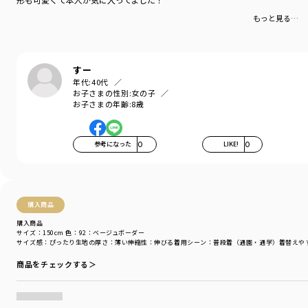
カラー
／
パープル
性別タイプ
／
GIRL
もっと見る…
商品番号
／
16-4105-009
すー
年代:
40代
お子さまの性別:
女の子
お子さまの年齢:
8歳
参考になった
0
LIKE!
0
購入商品
購入商品
サイズ：150cm
色：92：ベージュボーダー
サイズ感
：ぴったり
生地の厚さ
：薄い
伸縮性
：伸びる
着用シーン
：普段着（通園・通学）
着替えや
商品をチェックする＞