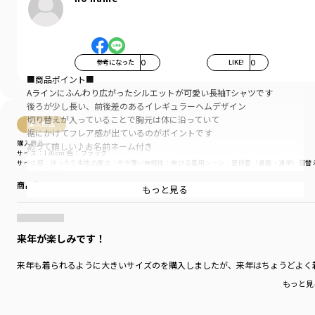
参考になった
0
LIKE!
0
■商品ポイント■
Aラインにふんわり広がったシルエットが可愛い長袖Tシャツです
後ろが少し長い、前後差のあるイレギュラーヘムデザイン
切り替えが入っていることで胸元は体に沿っていて
購入商品
裾にかけてフレア感が出ているのがポイントです
購入商品
あって嬉しい♪お名前ネーム付き
サイズ：130cm
色：ブラック
サイズ感
：ゆったり
生地の厚さ
：やや薄い
伸縮性
：伸びる
着用シーン
：普段着（通園・通学）
着替
■素材■
商品をチェックする＞
通気性と速乾性に優れ、シワになりにくいポリエステルと、
もっと見る
肌触りと質感が魅力の綿の特徴を併せ持った天竺生地
来年が楽しみです！
■DRCbranshesとは？■
Daily…毎日
来年も着られるように大きいサイズのを購入しましたが、来年はちょうどよく
Relax…力を抜いて、くつろぐ
Comfortable…気持ちの良い、快適な
もっと見
着心地の良い服を、手に取りやすい価格で。
『毎日着て欲しい』