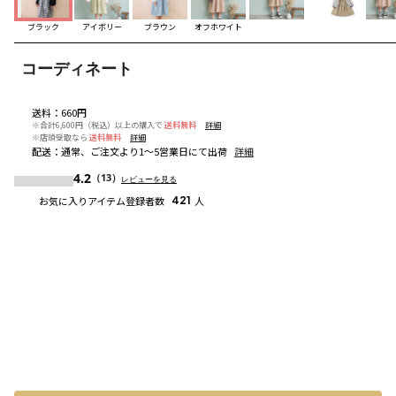
ブラック
アイボリー
ブラウン
オフホワイト
コーディネート
送料
：
660円
※合計6,600円（税込）以上の購入で
送料無料
詳細
※店頭受取なら
送料無料
詳細
配送
：
通常、ご注文より1～5営業日にて出荷
詳細
4.2
（13）
レビューを見る
お気に入りアイテム登録者数
421
人