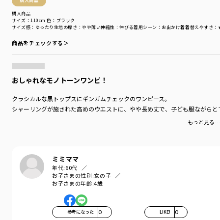
購入商品
購入商品
サイズ：110cm
色：ブラック
サイズ感
：ゆったり
生地の厚さ
：やや薄い
伸縮性
：伸びる
着用シーン
：お出かけ着
着替えやすさ
：
商品をチェックする＞
おしゃれなモノトーンワンピ！
クラシカルな黒トップスにギンガムチェックのワンピース。
シャーリングが施された高めのウエストに、やや長め丈で、子ども服ながらと
もっと見る…
ミミママ
年代:
60代
お子さまの性別:
女の子
お子さまの年齢:
4歳
参考になった
0
LIKE!
0