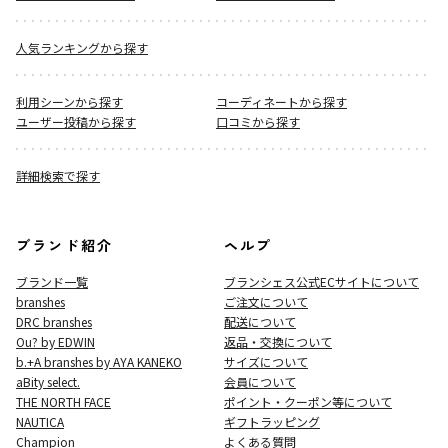
人気ランキングから探す
利用シーンから探す
コーディネートから探す
ユーザー投稿から探す
口コミから探す
詳細検索で探す
ブランド紹介
ヘルプ
ブランド一覧
ブランシェス公式ECサイト
について
branshes
ご注文について
DRC branshes
配送について
Ou? by EDWIN
返品・交換について
b.+A branshes by AYA KANEKO
サイズについて
aBity select.
会員について
THE NORTH FACE
ポイント・クーポン等について
NAUTICA
ギフトラッピング
Champion
よくある質問