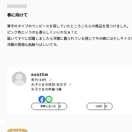
春に向けて
薄手のタイプのワンピースを探していたところこちらの商品を見つけました。
ピンク色というのも春らしくいいかなぁ？と
届いてすぐに試着しましたら洋服に着られている感じで今の娘には少しサイズが
洋服の質感も肌触りはいいです。
non35m
年代:
40代
お子さまの性別:
女の子
お子さまの年齢:
5歳
参考になった
0
LIKE!
0