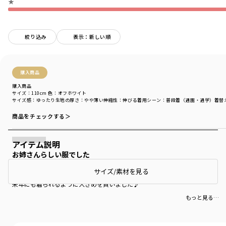
★
絞り込み
表示：新しい順
購入商品
購入商品
サイズ：110cm
色：オフホワイト
サイズ感
：ゆったり
生地の厚さ
：やや薄い
伸縮性
：伸びる
着用シーン
：普段着（通園・通学）
着替
商品をチェックする＞
アイテム説明
お姉さんらしい服でした
サイズ/素材を見る
とても可愛い服でした！
来年にも着られるように大きめを買いました♪
もっと見る…