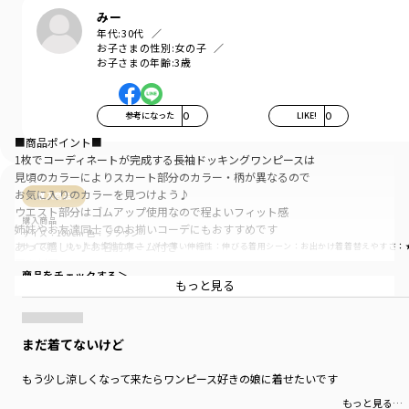
みー
年代:
30代
お子さまの性別:
女の子
お子さまの年齢:
3歳
参考になった
0
LIKE!
0
■商品ポイント■
1枚でコーディネートが完成する長袖ドッキングワンピースは
見頃のカラーによりスカート部分のカラー・柄が異なるので
お気に入りのカラーを見つけよう♪
購入商品
ウエスト部分はゴムアップ使用なので程よいフィット感
購入商品
姉妹やお友達同士でのお揃いコーデにもおすすめです
サイズ：100cm
色：ブラウン
あって嬉しい♪お名前ネーム付き
サイズ感
：ゆったり
生地の厚さ
：やや薄い
伸縮性
：伸びる
着用シーン
：お出かけ着
着替えやすさ
：
■素材■
商品をチェックする＞
トップス部：吸水性が高く通気性が良い綿100％天竺生地
もっと見る
肌触りが良くお子様のお肌にも安心です
スカート部：ハリ感のある布帛生地
(カラーにより組成が異なります）
まだ着てないけど
■DRCbranshesとは？■
もう少し涼しくなって来たらワンピース好きの娘に着せたいです
Daily…毎日
Relax…力を抜いて、くつろぐ
もっと見る…