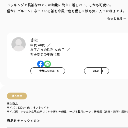
サイズ：サイズ120
ドッキングで長袖なのでこの時期に簡単に着られて、しかも可愛い。
僅かにパルーンになっている袖も今風で色も優しく娘も気に入った様子です。
ブランド
／
DRC branshes
シーズン
／
アウトレット
もっと見る…
カテゴリ
／
ワンピース
カラー
／
ブラック
性別タイプ
／
GIRL
商品番号
／
16-4136-020
さにー
年代:
40代
お子さまの性別:
女の子
お子さまの年齢:
6歳
参考になった
0
LIKE!
1
購入商品
購入商品
サイズ：120cm
色：オフホワイト
サイズ感
：ゆったり
生地の厚さ
：やや薄い
伸縮性
：伸びる
着用シーン
：普段着（通園・通学）
着替
商品をチェックする＞