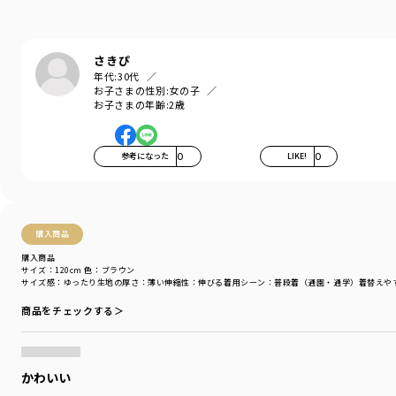
Comfortable…気持ちの良い、快適な
着心地の良い服を、手に取りやすい価格で。
『毎日着て欲しい』
さきぴ
そんな思いを込めてブランシェスから
年代:
30代
デイリーウェアをご提案する新レーベルです"
お子さまの性別:
女の子
お子さまの年齢:
2歳
-----
伸縮性：あり
参考になった
0
LIKE!
0
透け感：なし
ポケット：あり
裏地：なし
＃drc
購入商品
＃通園コーデ＃通学コーデ＃小学生コーデ
購入商品
＃プチプラ＃プチプラ子供服＃子供服通販
サイズ：120cm
色：ブラウン
＃お揃い＃お揃いコーデ
サイズ感
：ゆったり
生地の厚さ
：薄い
伸縮性
：伸びる
着用シーン
：普段着（通園・通学）
着替えや
＃ペア＃ペアコーデ
商品をチェックする＞
＃リンク＃リンクコーデ
＃ユニセックス
着用イメージ/カラー：オフホワイト
かわいい
モデル：身長118cm 体重19kg