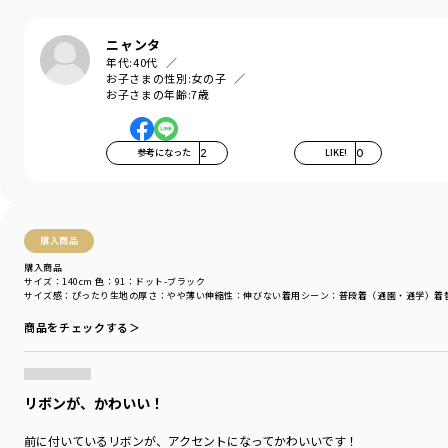
『毎日着て欲しい』
そんな思いを込めてブランシェスから
ニャンタ
デイリーウェアをご提案する新レーベルです
年代:
40代
お子さまの性別:
女の子
-----
お子さまの年齢:
7歳
伸縮性：なし
透け感：なし
ポケット：あり
参考になった
2
LIKE!
0
＃drc
＃通園コーデ＃通学コーデ＃小学生コーデ
＃プチプラ＃プチプラ子供服＃子供服通販
＃お揃い＃お揃いコーデ
購入商品
＃ペア＃ペアコーデ
購入商品
＃リンク＃リンクコーデ
サイズ：140cm
色：91：ドット-ブラック
＃ユニセックス
サイズ感
：ぴったり
生地の厚さ
：やや薄い
伸縮性
：伸びない
着用シーン
：普段着（通園・通学）
着
商品をチェックする＞
着用イメージ/カラー：93:花柄_ピンク
モデル：身長116.0cm 体重20.8kg
サイズ：サイズ130
リボンが、かわいい！
ブランド
／
DRC branshes
シーズン
／
アウトレット
前に付いているリボンが、アクセントになってかわいいです！