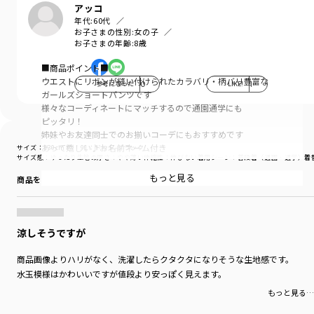
アッコ
年代:
60代
お子さまの性別:
女の子
お子さまの年齢:
8歳
■商品ポイント■
ウエストにリボンが縫い付けられたカラバリ・柄バリ豊富な
参考になった
0
LIKE!
1
ガールズショートパンツです
様々なコーディネートにマッチするので通園通学にも
ピッタリ！
姉妹やお友達同士でのお揃いコーデにもおすすめです
あって嬉しい♪お名前ネーム付き
サイズ：130cm
色：91：ドット-ブラック
サイズ感
：ゆったり
生地の厚さ
：やや薄い
伸縮性
：伸びない
着用シーン
：普段着（通園・通学）
着
■素材■
もっと見る
商品をチェックする＞
無地：ハリ感のある綿/ポリエステル混のツイル生地
デニム：薄手で柔らかなデニム生地
ドット柄：薄手でさらっとした綿レーヨン生地
花柄：薄手でさらっとした綿100％生地
涼しそうですが
■DRCbranshesとは？■
商品画像よりハリがなく、洗濯したらクタクタになりそうな生地感です。
Daily…毎日
水玉模様はかわいいですが値段より安っぽく見えます。
Relax…力を抜いて、くつろぐ
もっと見る…
Comfortable…気持ちの良い、快適な
着心地の良い服を、手に取りやすい価格で