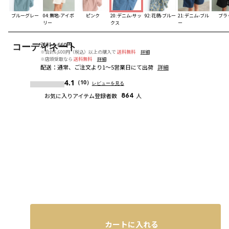
ブルーグレー
04:無地-アイボ
ピンク
20:デニム-サッ
92:花柄-ブルー
21:デニム-ブル
ブラ
リー
クス
ー
送料
：
660円
コーディネート
※合計6,600円（税込）以上の購入で
送料無料
詳細
※店頭受取なら
送料無料
詳細
配送
：
通常、ご注文より1～5営業日にて出荷
詳細
4.1
（10）
レビューを見る
お気に入りアイテム登録者数
864
人
カートに入れる