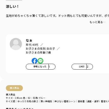
涼しい！
生地がめちゃくちゃ薄くて涼しいです。ドット柄もとても可愛いんですが、ポ
もっと見る…
なぁ
年代:
40代
お子さまの性別:
女の子
お子さまの年齢:
7歳
参考になった
1
LIKE!
2
購入商品
購入商品
サイズ：140cm
色：92：花柄-ブルー
サイズ感
：ゆったり
生地の厚さ
：薄い
伸縮性
：伸びない
着用シーン
：普段着（通園・通学）
着替え