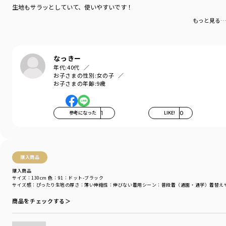
カテゴリ
／
ボトムス
>
ショートパンツ・ハーフパンツ
生地もサラッとしていて、使いやすいです！
カラー
／
ブルー
もっと見る…
性別タイプ
／
GIRL
商品番号
／
16-4231-037
なっきー
年代:
40代
お子さまの性別:
女の子
お子さまの年齢:
9歳
参考になった
1
LIKE!
0
購入商品
購入商品
サイズ：130cm
色：91：ドット-ブラック
サイズ感
：ぴったり
生地の厚さ
：薄い
伸縮性
：伸びない
着用シーン
：普段着（通園・通学）
着替え
商品をチェックする＞