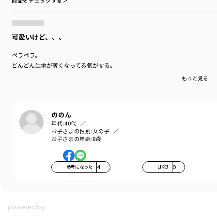
商品をチェックする＞
可愛いけど、、、
ペラペラ。
どんどん生地が薄くなってる気がする。
もっと見る…
ののん
年代:
40代
お子さまの性別:
女の子
お子さまの年齢:
8歳
参考になった
4
LIKE!
0