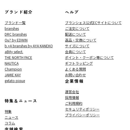
ブランド紹介
ヘルプ
ブランド一覧
ブランシェス公式ECサイト
について
branshes
ご注文について
DRC branshes
配送について
Ou? by EDWIN
返品・交換について
b.+A branshes by AYA KANEKO
サイズについて
aBity select.
会員について
THE NORTH FACE
ポイント・クーポン等について
NAUTICA
ギフトラッピング
Champion
よくある質問
JAMIE KAY
お問い合わせ
gelato pique
企業情報
運営会社
採用情報
特集＆ニュース
ご利用規約
セキュリティポリシー
特集
プライバシーポリシー
ニュース
コラム
店舗検索