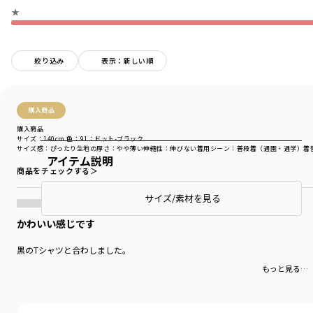
★
絞り込み
表示：新しい順
購入商品
購入商品
サイズ：140cm
色：91：ドット-ブラック
サイズ感
：ぴったり
生地の厚さ
：やや薄い
伸縮性
：伸びない
着用シーン
：普段着（通園・通学）
着
アイテム説明
商品をチェックする＞
サイズ/素材を見る
かわいい感じです
黒のTシャツと合わしました。
もっと見る…