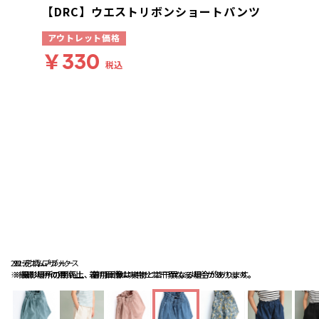
【DRC】ウエストリボンショートパンツ
アウトレット価格
￥330
税込
20:デニム-サックス
92:花柄-ブルー
21:デニム-ブルー
※撮影場所の関係上、着用画像は実物と若干異なる場合があります。
※撮影場所の関係上、着用画像は実物と若干異なる場合があります。
※撮影場所の関係上、着用画像は実物と若干異なる場合があります。