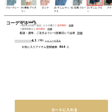
ブルーグレー
04:無地-アイボ
ピンク
20:デニム-サッ
92:花柄-ブルー
21:デニム-ブル
ブラ
リー
クス
ー
送料
：
660円
コーディネート
※合計6,600円（税込）以上の購入で
送料無料
詳細
※店頭受取なら
送料無料
詳細
配送
：
通常、ご注文より1～5営業日にて出荷
詳細
4.1
（10）
レビューを見る
お気に入りアイテム登録者数
864
人
カートに入れる