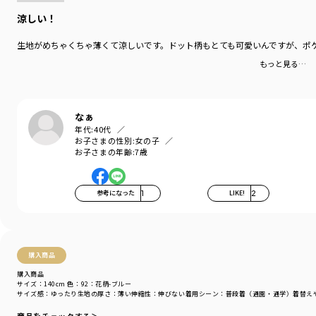
涼しい！
生地がめちゃくちゃ薄くて涼しいです。ドット柄もとても可愛いんですが、ポ
もっと見る…
なぁ
年代:
40代
お子さまの性別:
女の子
お子さまの年齢:
7歳
参考になった
1
LIKE!
2
購入商品
購入商品
サイズ：140cm
色：92：花柄-ブルー
サイズ感
：ゆったり
生地の厚さ
：薄い
伸縮性
：伸びない
着用シーン
：普段着（通園・通学）
着替え