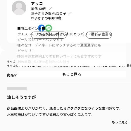
アッコ
年代:
60代
お子さまの性別:
女の子
お子さまの年齢:
8歳
■商品ポイント■
ウエストにリボンが縫い付けられたカラバリ・柄バリ豊富な
参考になった
0
LIKE!
1
ガールズショートパンツです
様々なコーディネートにマッチするので通園通学にも
ピッタリ！
姉妹やお友達同士でのお揃いコーデにもおすすめです
あって嬉しい♪お名前ネーム付き
サイズ：130cm
色：91：ドット-ブラック
サイズ感
：ゆったり
生地の厚さ
：やや薄い
伸縮性
：伸びない
着用シーン
：普段着（通園・通学）
着
■素材■
もっと見る
商品をチェックする＞
無地：ハリ感のある綿/ポリエステル混のツイル生地
デニム：薄手で柔らかなデニム生地
ドット柄：薄手でさらっとした綿レーヨン生地
花柄：薄手でさらっとした綿100％生地
涼しそうですが
■DRCbranshesとは？■
商品画像よりハリがなく、洗濯したらクタクタになりそうな生地感です。
Daily…毎日
水玉模様はかわいいですが値段より安っぽく見えます。
Relax…力を抜いて、くつろぐ
もっと見る…
Comfortable…気持ちの良い、快適な
着心地の良い服を、手に取りやすい価格で