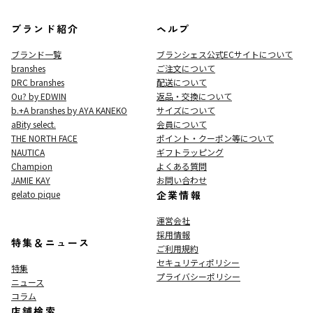
ブランド紹介
ヘルプ
ブランド一覧
ブランシェス公式ECサイト
について
branshes
ご注文について
DRC branshes
配送について
Ou? by EDWIN
返品・交換について
b.+A branshes by AYA KANEKO
サイズについて
aBity select.
会員について
THE NORTH FACE
ポイント・クーポン等について
NAUTICA
ギフトラッピング
Champion
よくある質問
JAMIE KAY
お問い合わせ
gelato pique
企業情報
運営会社
採用情報
特集＆ニュース
ご利用規約
セキュリティポリシー
特集
プライバシーポリシー
ニュース
コラム
店舗検索