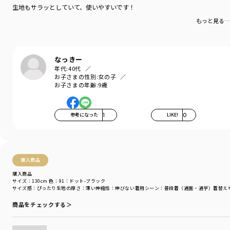
カテゴリ
／
ボトムス
>
ショートパンツ・ハーフパンツ
生地もサラッとしていて、使いやすいです！
カラー
／
ブルー
もっと見る…
性別タイプ
／
GIRL
商品番号
／
16-4231-037
なっきー
年代:
40代
お子さまの性別:
女の子
お子さまの年齢:
9歳
参考になった
1
LIKE!
0
購入商品
購入商品
サイズ：130cm
色：91：ドット-ブラック
サイズ感
：ぴったり
生地の厚さ
：薄い
伸縮性
：伸びない
着用シーン
：普段着（通園・通学）
着替え
商品をチェックする＞