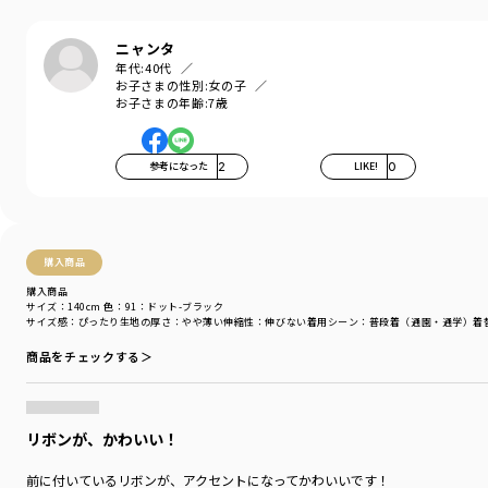
『毎日着て欲しい』
そんな思いを込めてブランシェスから
ニャンタ
デイリーウェアをご提案する新レーベルです
年代:
40代
お子さまの性別:
女の子
-----
お子さまの年齢:
7歳
伸縮性：なし
透け感：なし
ポケット：あり
参考になった
2
LIKE!
0
＃drc
＃通園コーデ＃通学コーデ＃小学生コーデ
＃プチプラ＃プチプラ子供服＃子供服通販
＃お揃い＃お揃いコーデ
購入商品
＃ペア＃ペアコーデ
購入商品
＃リンク＃リンクコーデ
サイズ：140cm
色：91：ドット-ブラック
＃ユニセックス
サイズ感
：ぴったり
生地の厚さ
：やや薄い
伸縮性
：伸びない
着用シーン
：普段着（通園・通学）
着
商品をチェックする＞
着用イメージ/カラー：93:花柄_ピンク
モデル：身長116.0cm 体重20.8kg
サイズ：サイズ130
リボンが、かわいい！
ブランド
／
DRC branshes
シーズン
／
アウトレット
前に付いているリボンが、アクセントになってかわいいです！