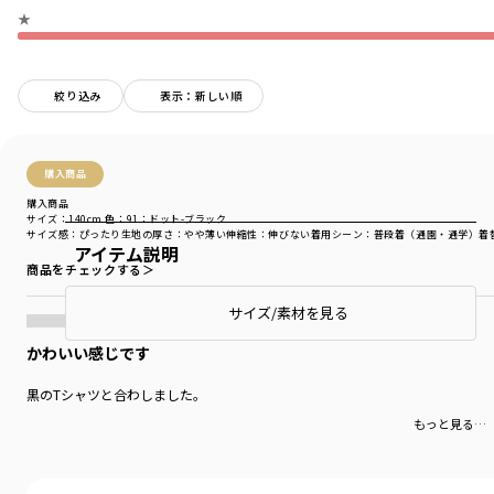
★
絞り込み
表示：新しい順
購入商品
購入商品
サイズ：140cm
色：91：ドット-ブラック
サイズ感
：ぴったり
生地の厚さ
：やや薄い
伸縮性
：伸びない
着用シーン
：普段着（通園・通学）
着
アイテム説明
商品をチェックする＞
サイズ/素材を見る
かわいい感じです
黒のTシャツと合わしました。
もっと見る…