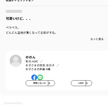
商品をチェックする＞
可愛いけど、、、
ペラペラ。
どんどん生地が薄くなってる気がする。
もっと見る…
ののん
年代:
40代
お子さまの性別:
女の子
お子さまの年齢:
8歳
参考になった
4
LIKE!
0