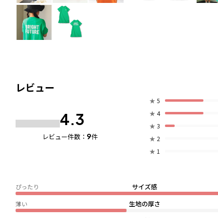
レビュー
★
5
★
4
4.3
★
3
9
レビュー件数：
件
★
2
★
1
サイズ感
ぴったり
生地の厚さ
薄い