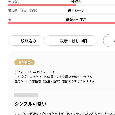
伸縮性
伸びない
着用シーン
普段着（通園・通学）
着替えやすさ
★
絞り込み
表示：新しい順
購入商品
サイズ：110cm
色：ブラック
サイズ感
：ゆったり
生地の厚さ
：やや厚い
伸縮性
：伸びる
着用シーン
：普段着（通園・通学）
着替えやすさ
：★★★★
商品をチェックする＞
シンプル可愛い
シンプルで可愛くて良かったですが、思ってたよりだいぶ大きいサイズ