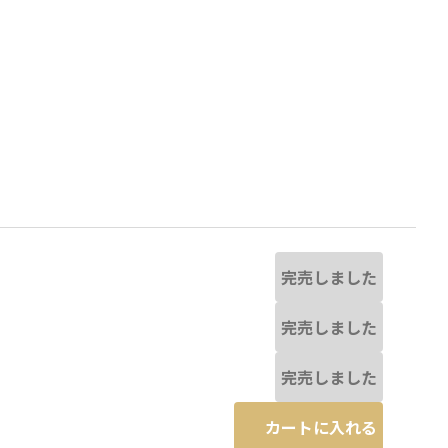
完売しました
完売しました
完売しました
なる場合があります。
オフホワイト
※撮影場所の関係上、着用画
カートに入れる