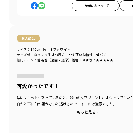
参考になった
0
購入商品
サイズ：140cm
色：オフホワイト
サイズ感
：ゆったり
生地の厚さ
：やや薄い
伸縮性
：伸びる
着用シーン
：普段着（通園・通学）
着替えやすさ
：★★★★★
商品をチェックする＞
可愛かったです！
裾にスリットが入っているのと、背中の文字プリントがオシャレでした^ 
白だと下に何か履かないと透けるので、そこだけ注意でした。
もっと見る…