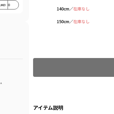
LIKE!
0
140cm
／
在庫なし
150cm
／
在庫なし
Find recommended size
^
アイテム説明