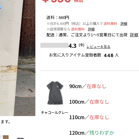
送料
：
660円
※合計6,600円（税込）以上の購入で
送料無料
詳細
※店頭受取なら
送料無料
詳細
配送
：
通常、ご注文より1～5営業日にて出荷
詳細
4.3
（9）
レビューを見る
お気に入りアイテム登録者数
人
448
90cm
／
在庫なし
100cm
／
在庫なし
チャコールグレー
110cm
／
在庫なし
ります。
ブラック
※撮影場所の関係上、着用画像は実物と若干異
120cm
／
残りわずか