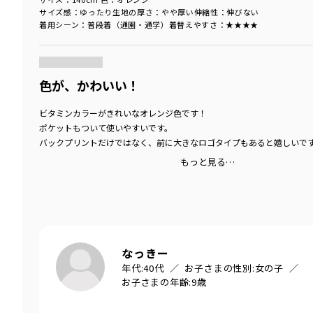
サイズ感
：ゆったり
生地の厚さ
：やや厚い
伸縮性
：伸びない
着用シーン
：普段着（通園・通学）
着替えやすさ
：★★★★
商品をチェックする＞
色が、かわいい！
ビタミンカラーがきれいなオレンジ色です！
ポケットもついて使いやすいです。
バックプリントだけではなく、前に大きなロゴタイプもあると嬉しいで
もっと見る…
なっきー
年代:
40代
お子さまの性別:
女の子
お子さまの年齢:
9歳