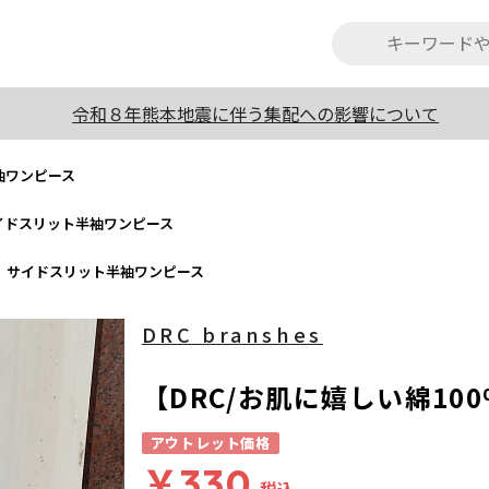
令和８年熊本地震に伴う集配への影響について
袖ワンピース
サイドスリット半袖ワンピース
％】サイドスリット半袖ワンピース
DRC branshes
【DRC/お肌に嬉しい綿1
アウトレット価格
￥330
税込