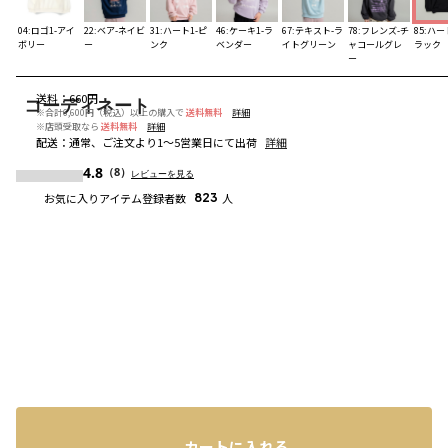
04:ロゴ1-アイ
22:ベア-ネイビ
31:ハート1-ピ
46:ケーキ1-ラ
67:テキスト-ラ
78:フレンズ-チ
85:ハー
ボリー
ー
ンク
ベンダー
イトグリーン
ャコールグレ
ラック
ー
送料
：
660円
コーディネート
※合計6,600円（税込）以上の購入で
送料無料
詳細
※店頭受取なら
送料無料
詳細
配送
：
通常、ご注文より1～5営業日にて出荷
詳細
4.8
（8）
レビューを見る
お気に入りアイテム登録者数
823
人
カートに入れる