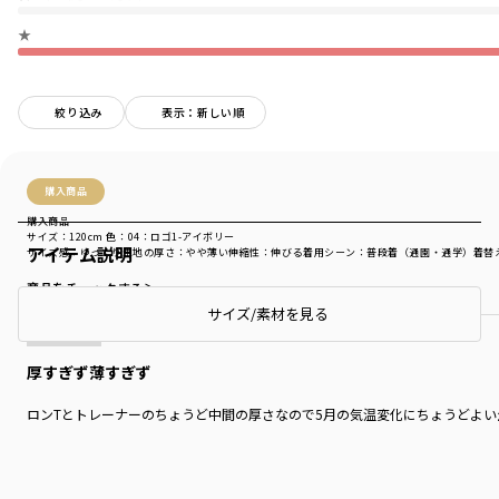
★
絞り込み
表示：新しい順
購入商品
購入商品
サイズ：120cm
色：04：ロゴ1-アイボリー
アイテム説明
サイズ感
：ゆったり
生地の厚さ
：やや薄い
伸縮性
：伸びる
着用シーン
：普段着（通園・通学）
着替
商品をチェックする＞
サイズ/素材を見る
厚すぎず薄すぎず
ロンTとトレーナーのちょうど中間の厚さなので5月の気温変化にちょうどよ