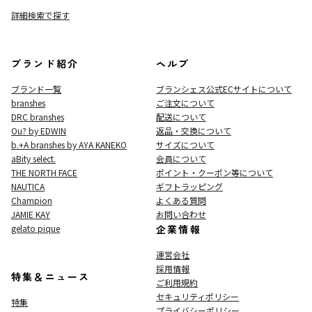
詳細検索で探す
ブランド紹介
ヘルプ
ブランド一覧
ブランシェス公式ECサイト
について
branshes
ご注文について
DRC branshes
配送について
Ou? by EDWIN
返品・交換について
b.+A branshes by AYA KANEKO
サイズについて
aBity select.
会員について
THE NORTH FACE
ポイント・クーポン等について
NAUTICA
ギフトラッピング
Champion
よくある質問
JAMIE KAY
お問い合わせ
gelato pique
企業情報
運営会社
採用情報
特集＆ニュース
ご利用規約
セキュリティポリシー
特集
プライバシーポリシー