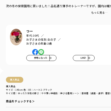
シーズン
／
アウトレット
次の冬の保育園用に買いました！品名通り薄手のトレーナーですが、園内は暖
カテゴリ
／
トップス
>
トレーナー・パーカー
もっと見る…
カラー
／
ブラック
性別タイプ
／
GIRL
商品番号
／
16-4404-016
つー
年代:
30代
お子さまの性別:
女の子
お子さまの年齢:
3歳
参考になった
0
LIKE!
0
購入商品
購入商品
サイズ：140cm
色：85：ハート2-ブラック
サイズ感
：ゆったり
生地の厚さ
：やや薄い
伸縮性
：伸びる
着用シーン
：普段着（通園・通学）
着替
商品をチェックする＞