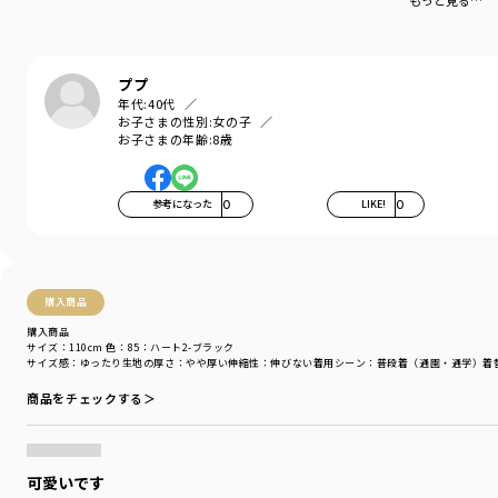
もっと見る…
着心地の良い服を、手に取りやすい価格で。
『毎日着て欲しい』
そんな思いを込めてブランシェスから
デイリーウェアをご提案する新レーベルです
ププ
年代:
40代
-----
お子さまの性別:
女の子
伸縮性：あり
お子さまの年齢:
8歳
透け感：04ロゴ1-アイボリー/ややあり
91ケーキ2-キナリ/ややあり
92ワッフル-キナリ/ややあり
参考になった
0
LIKE!
0
＃drc＃おとこのこ＃おんなのこ＃ボーイズ＃ガールズ
＃通園コーデ＃通学コーデ＃小学生コーデ
＃プチプラ＃プチプラ子供服＃子供服通販
＃お揃い＃お揃いコーデ
購入商品
＃ペア＃ペアコーデ
購入商品
＃リンク＃リンクコーデ
サイズ：110cm
色：85：ハート2-ブラック
＃ユニセックス＃スウェット
サイズ感
：ゆったり
生地の厚さ
：やや厚い
伸縮性
：伸びない
着用シーン
：普段着（通園・通学）
着
商品をチェックする＞
着用イメージ/カラー：31：ハート１_ピンク
モデル：身長105.0cm 体重16kg
サイズ：サイズ110
可愛いです
ブランド
／
DRC branshes