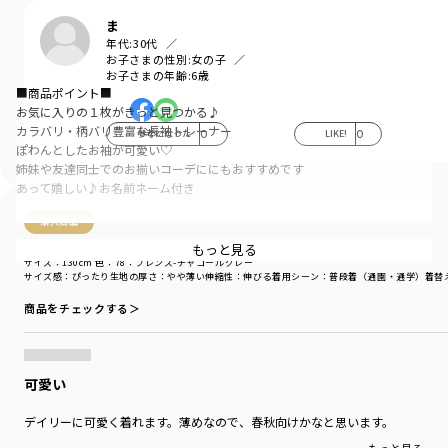
ま
年代:
30代
お子さまの性別:
女の子
お子さまの年齢:
6歳
■商品ポイント■
お気に入りの１枚がきっと見つかる♪
カラバリ・柄バリ豊富な長袖トレーナー
参考になった
0
LIKE!
0
ぽわんとしたお袖が可愛い♡
姉妹や友達同士でのお揃いコーデににもおすすめです
あって嬉しい♪お名前ネーム付き
購入商品
■素材■
柔らかな肌触りが特徴の裏毛生地
もっと見る
購入商品
薄手の裏毛生地を使用しているので軽く
サイズ：130cm
色：78：フレンズ-チャコールグレー
サイズ感
：ぴったり
生地の厚さ
：やや薄い
伸縮性
：伸びる
着用シーン
：普段着（通園・通学）
着替
秋から初冬・春先にピッタリの素材です
真冬はアウターやインナーとの重ね着がオススメ
商品をチェックする＞
※こちらの商品は裏起毛商品ではございません
■DRCbranshesとは？■
可愛い
Daily…毎日
Relax…力を抜いて、くつろぐ
デイリーに可愛く着れます。薄めなので、春秋向けかなと思います。
Comfortable…気持ちの良い、快適な