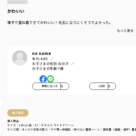
かわいい
薄手で重ね着できてかわいい！毛玉になりにくそうでよかった。
もっと見る
no name
年代:
40代
お子さまの性別:
女の子
お子さまの年齢:
7歳
参考になった
0
LIKE!
0
購入商品
購入商品
サイズ：130cm
色：67：テキスト-ライトグリーン
サイズ感
：ゆったり
生地の厚さ
：やや薄い
伸縮性
：伸びない
着用シーン
：普段着（通園・通学）
着