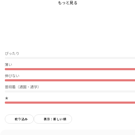
吸水性が高く通気性が良い綿100％天竺生地
もっと見る
肌触りが良くお子様のお肌にも安心です
■DRCbranshesとは?
Daily…毎日
Relax…力を抜いて、くつろぐ
Comfortable…気持ちの良い、快適な
着心地の良い服を、手に取りやすい価格で
『毎日着て欲しい』
ぴったり
そんな思いを込めてブランシェスから
デイリーウェアをご提案する新レーベルです
薄い
伸びない
-----
伸縮性：あり
普段着（通園・通学）
透け感：03:オフホワイト/ややあり
091：白ボーダー/ややあり
★
その他カラー：なし
＃drc＃おとこのこ＃おんなのこ＃ボーイズ＃ガールズ
絞り込み
表示：新しい順
＃通園コーデ＃通学コーデ＃小学生コーデ
＃プチプラ＃プチプラ子供服＃子供服通販
＃お揃い＃お揃いコーデ