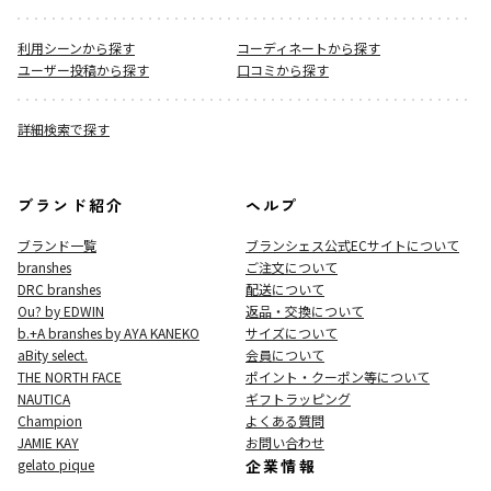
利用シーンから探す
コーディネートから探す
ユーザー投稿から探す
口コミから探す
詳細検索で探す
ブランド紹介
ヘルプ
ブランド一覧
ブランシェス公式ECサイト
について
branshes
ご注文について
DRC branshes
配送について
Ou? by EDWIN
返品・交換について
b.+A branshes by AYA KANEKO
サイズについて
aBity select.
会員について
THE NORTH FACE
ポイント・クーポン等について
NAUTICA
ギフトラッピング
Champion
よくある質問
JAMIE KAY
お問い合わせ
gelato pique
企業情報