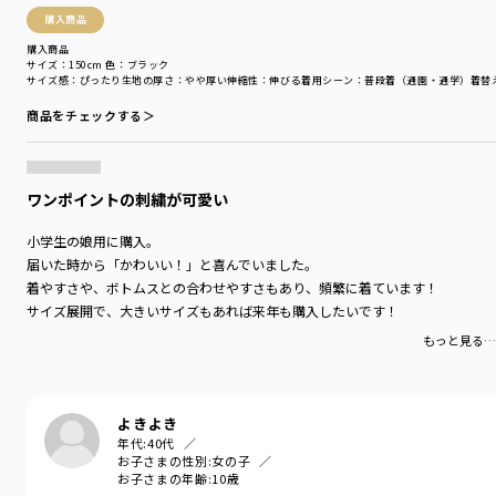
＃ペア＃ペアコーデ
購入商品
＃リンク＃リンクコーデ
購入商品
＃ユニセックス
サイズ：150cm
色：ブラック
サイズ感
：ぴったり
生地の厚さ
：やや厚い
伸縮性
：伸びる
着用シーン
：普段着（通園・通学）
着替
※商品コメント内に記載している綿100％表記は
商品をチェックする＞
本体部分を指します
着用イメージ/カラー：オフホワイト
モデル：身長109.0cm 体重18kg
ワンポイントの刺繍が可愛い
サイズ：サイズ110
小学生の娘用に購入。
ブランド
／
DRC branshes
届いた時から「かわいい！」と喜んでいました。
シーズン
／
アウトレット
着やすさや、ボトムスとの合わせやすさもあり、頻繁に着ています！
カテゴリ
／
トップス
>
半袖Tシャツ・タンクトップ
サイズ展開で、大きいサイズもあれば来年も購入したいです！
カラー
／
パープル
性別タイプ
／
GIRL
もっと見る…
対象イベント
／
再値下げアイテム
商品番号
／
16-5207-018
よきよき
年代:
40代
お子さまの性別:
女の子
お子さまの年齢:
10歳