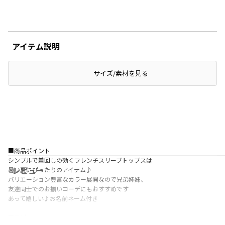
アイテム説明
サイズ/素材を見る
■商品ポイント
シンプルで着回しの効くフレンチスリーブトップスは
レビュー
暑い夏にぴったりのアイテム♪
バリエーション豊富なカラー展開なので兄弟姉妹、
友達同士でのお揃いコーデにもおすすめです
あって嬉しい♪お名前ネーム付き
■素材