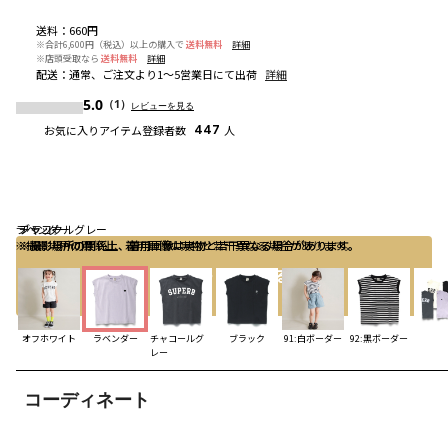
送料
：
660円
※合計6,600円（税込）以上の購入で
送料無料
詳細
※店頭受取なら
送料無料
詳細
配送
：
通常、ご注文より1～5営業日にて出荷
詳細
5.0
（1）
レビューを見る
お気に入りアイテム登録者数
447
人
ラベンダー
チャコールグレー
ブラック
※撮影場所の関係上、着用画像は実物と若干異なる場合があります。
※撮影場所の関係上、着用画像は実物と若干異なる場合があります。
※撮影場所の関係上、着用画像は実物と若干異なる場合があります。
カートに入れる
オフホワイト
ラベンダー
チャコールグ
ブラック
91:白ボーダー
92:黒ボーダー
レー
コーディネート