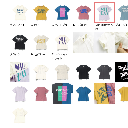
オフホワイト
カラシ
コバルトブルー
ローズピンク
46:mid dayラベ
ブルーグ
ンダー
ブラック
86:杢グレー
91:mid dayオフ
ホワイト