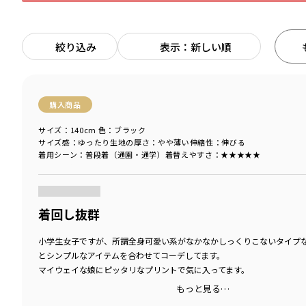
絞り込み
表示：新しい順
購入商品
サイズ：140cm
色：ブラック
サイズ感
：ゆったり
生地の厚さ
：やや薄い
伸縮性
：伸びる
着用シーン
：普段着（通園・通学）
着替えやすさ
：★★★★★
商品をチェックする＞
着回し抜群
小学生女子ですが、所謂全身可愛い系がなかなかしっくりこないタイプ
とシンプルなアイテムを合わせてコーデしてます。
マイウェイな娘にピッタリなプリントで気に入ってます。
もっと見る…