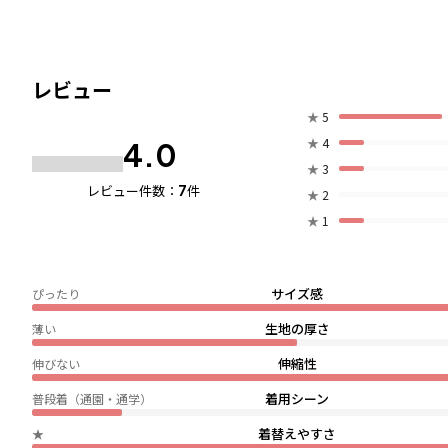
レビュー
★
5
★
4
4.0
★
3
7
レビュー件数：
件
★
2
★
1
サイズ感
ぴったり
生地の厚さ
薄い
伸縮性
伸びない
着用シーン
普段着（通園・通学）
着替えやすさ
★