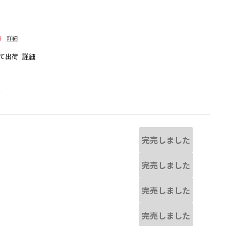
料
詳細
て出荷
詳細
人
完売しました
完売しました
完売しました
干異なる場合があります。
チャコールグレー
※撮影場所の関係上、着
完売しました