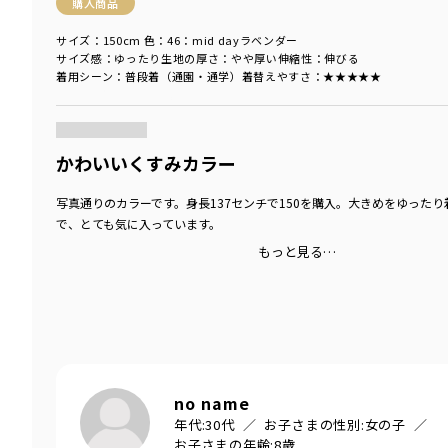
購入商品
サイズ：150cm
色：46：mid dayラベンダー
サイズ感
：ゆったり
生地の厚さ
：やや厚い
伸縮性
：伸びる
着用シーン
：普段着（通園・通学）
着替えやすさ
：★★★★★
商品をチェックする＞
かわいいくすみカラー
写真通りのカラーです。身長137センチで150を購入。大きめをゆった
で、とても気に入っています。
もっと見る…
no name
年代:
30代
お子さまの性別:
女の子
お子さまの年齢:
8歳