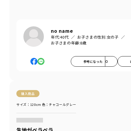
no name
年代:
40代
お子さまの性別:
女の子
お子さまの年齢:
8歳
参考になった
0
購入商品
サイズ：120cm
色：チャコールグレー
商品をチェックする＞
生地がペラペラ