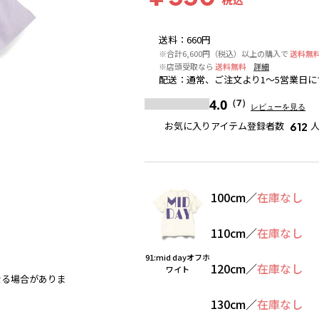
送料
：
660円
※合計6,600円（税込）以上の購入で
送料無
※店頭受取なら
送料無料
詳細
配送
：
通常、ご注文より1～5営業日に
4.0
（7）
レビューを見る
お気に入りアイテム登録者数
612
100cm
／
在庫なし
110cm
／
在庫なし
91:mid dayオフホ
120cm
／
在庫なし
ワイト
なる場合がありま
ブルーグレー
※撮影場所の関係上、着用画像は実物と若
130cm
／
在庫なし