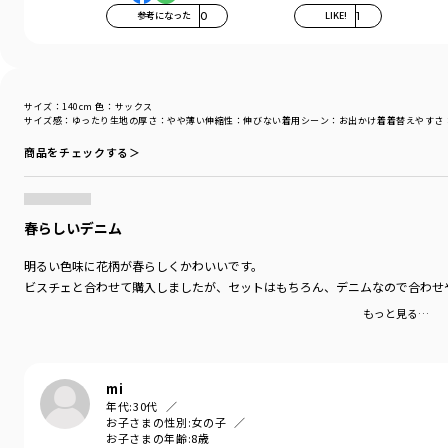
参考になった
0
LIKE!
1
サイズ：140cm
色：サックス
サイズ感
：ゆったり
生地の厚さ
：やや薄い
伸縮性
：伸びない
着用シーン
：お出かけ着
着替えやすさ
商品をチェックする＞
春らしいデニム
明るい色味に花柄が春らしくかわいいです。
ビスチェと合わせて購入しましたが、セットはもちろん、デニムなので合わせ
もっと見る…
mi
年代:
30代
お子さまの性別:
女の子
お子さまの年齢:
8歳