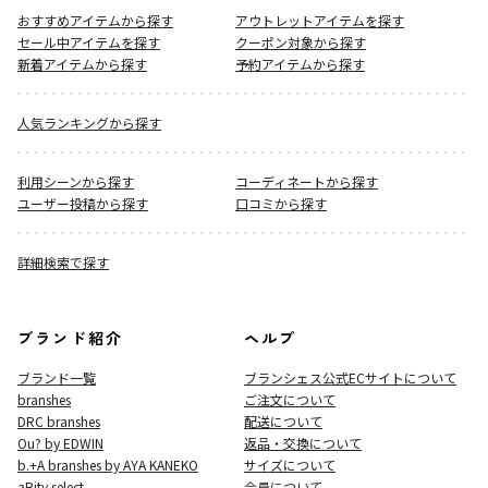
おすすめアイテムから探す
アウトレットアイテムを探す
セール中アイテムを探す
クーポン対象から探す
新着アイテムから探す
予約アイテムから探す
人気ランキングから探す
利用シーンから探す
コーディネートから探す
ユーザー投稿から探す
口コミから探す
詳細検索で探す
ブランド紹介
ヘルプ
ブランド一覧
ブランシェス公式ECサイト
について
branshes
ご注文について
DRC branshes
配送について
Ou? by EDWIN
返品・交換について
b.+A branshes by AYA KANEKO
サイズについて
aBity select.
会員について