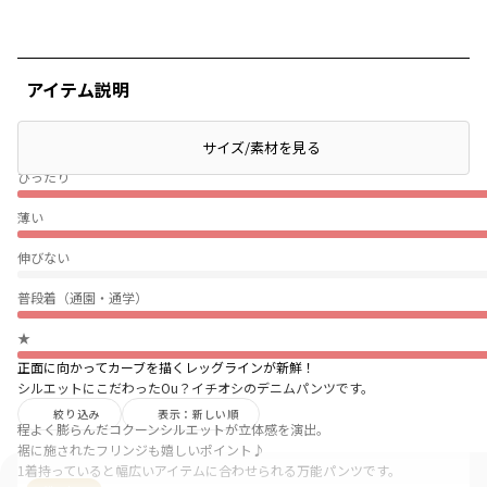
アイテム説明
サイズ/素材を見る
ぴったり
薄い
伸びない
普段着（通園・通学）
★
正面に向かってカーブを描くレッグラインが新鮮！
シルエットにこだわったOu？イチオシのデニムパンツです。
絞り込み
表示：新しい順
程よく膨らんだコクーンシルエットが立体感を演出。
裾に施されたフリンジも嬉しいポイント♪
1着持っていると幅広いアイテムに合わせられる万能パンツです。