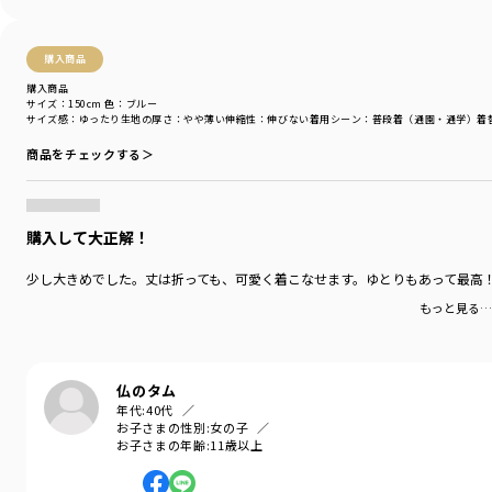
ポケット：あり
着用イメージ/カラー：サックス
購入商品
モデル：身長119.5cm 体重22.5kg
購入商品
サイズ：サイズ120
サイズ：150cm
色：ブルー
サイズ感
：ゆったり
生地の厚さ
：やや薄い
伸縮性
：伸びない
着用シーン
：普段着（通園・通学）
着
ブランド
／
Ou? by EDWIN
商品をチェックする＞
シーズン
／
アウトレット
カテゴリ
／
ボトムス
>
ロングパンツ
カラー
／
ブルー
性別タイプ
／
GIRL
購入して大正解！
商品番号
／
17-5132-006
少し大きめでした。丈は折っても、可愛く着こなせます。ゆとりもあって最高
もっと見る…
仏のタム
年代:
40代
お子さまの性別:
女の子
お子さまの年齢:
11歳以上