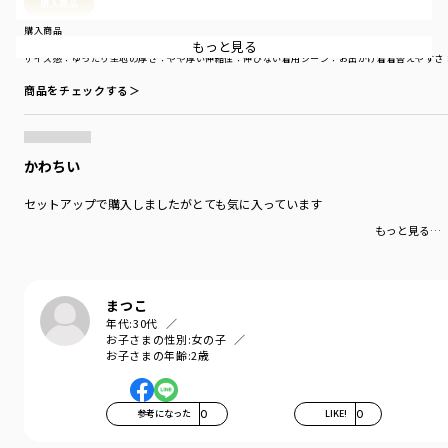
購入商品
お色はお花の刺繍を入れたブリーチカラーのサックス、ベーシックな無地の
購入商品
ブルーの２色展開です。
もっと見る
サイズ：100cm
色：ブルー
サイズ感
：ゆったり
生地の厚さ
：やや厚い
伸縮性
：伸びない
着用シーン
：お出かけ着
着替えやすさ
スタイリングは同じ素材の17-5101-001（デニムセーラーカラージャケッ
商品をチェックする＞
ト）・17-5102-002（デニムビスチェ）とセットアップが◎。
あえてデニムをセットアップで上下合わせてかっこよく着こなすのがOu？の
おすすめスタイリング！
かわちい
【Ou? by EDWINについて】
セットアップで購入しましたがとても気に入っています
Sing with Denim.
もっと見る…
0.5秒ですきになるキッズデニム
毎日つきあいたい、ともだちのようなデニムも。
とっておきの日に着たい、ひねりのきいたワンピースも。
まつこ
鳥のように自由に、花唄を口ずさむように服と遊ぶ、
年代:
30代
おしゃれなこどものデニムクローゼット。
お子さまの性別:
女の子
お子さまの年齢:
2歳
ブランシェスとEDWINによるキッズブランドです。
-----
参考になった
0
LIKE!
0
透け感：なし
伸縮性：なし