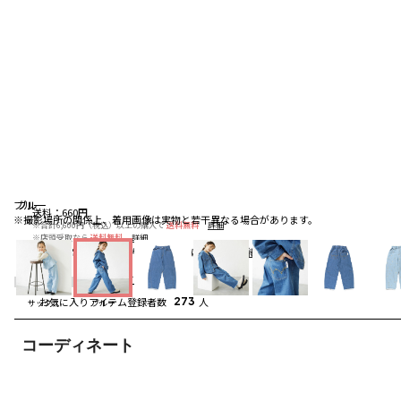
ブルー
ブルー
ブルー
送料
：
660円
※撮影場所の関係上、着用画像は実物と若干異なる場合があります。
※合計6,600円（税込）以上の購入で
送料無料
詳細
※店頭受取なら
送料無料
詳細
配送
：
通常、ご注文より1～5営業日にて出荷
詳細
5.0
（3）
レビューを見る
お気に入りアイテム登録者数
273
人
サックス
ブルー
コーディネート