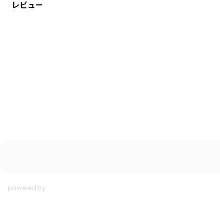
レビュー
シーズン
／
アウトレット
カテゴリ
／
ボトムス
>
ロングパンツ
カラー
／
ブラック
性別タイプ
／
GIRL
BOY
商品番号
／
18-3642-687