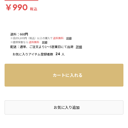
￥990
税込
送料
：
660円
※合計6,600円（税込）以上の購入で
送料無料
詳細
※店頭受取なら
送料無料
詳細
配送
：
通常、ご注文より1～5営業日にて出荷
詳細
お気に入りアイテム登録者数
24
人
カートに入れる
店頭在庫を確認する
お気に入り追加