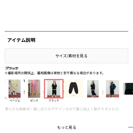
アイテム説明
サイズ/素材を見る
ブラック
ブラック
ブラック
※撮影場所の関係上、着用画像は実物と若干異なる場合があります。
オリジナルキャラのワッペンがポイント。
ゆとりのあるパンツもセンタータックがあることで絶妙にラフな着こなしが
叶います。
ベージュ
ピンク
ブラック
柔らかな綿素材・裾しぼりのデザインなので着心地よく動きやすさも◎
※18-3604-681、18-3604-687とセットアップでお楽しみいただけます。
もっと見る
ブランド
／
aBity select