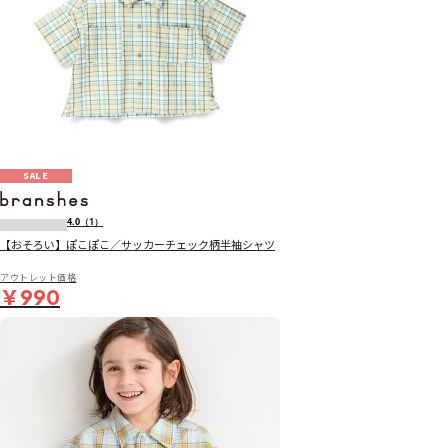
SALE
4.0
（1）
【おそろい】ぽこぽこ／サッカーチェック柄半袖シャツ
アウトレット価格
￥990