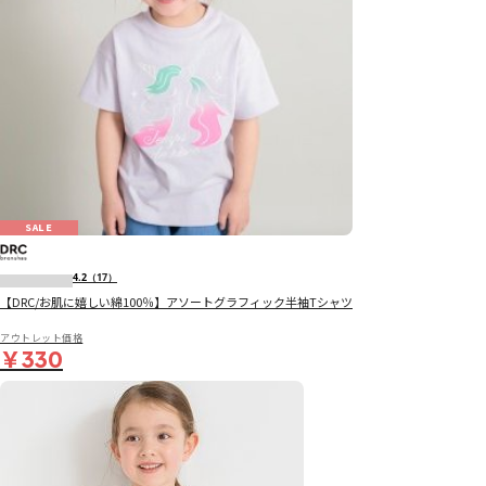
SALE
4.2
（17）
【DRC/お肌に嬉しい綿100％】アソートグラフィック半袖Tシャツ
アウトレット価格
￥330