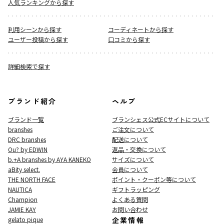
人気ランキングから探す
利用シーンから探す
コーディネートから探す
ユーザー投稿から探す
口コミから探す
詳細検索で探す
ブランド紹介
ヘルプ
ブランド一覧
ブランシェス公式ECサイト
について
branshes
ご注文について
DRC branshes
配送について
Ou? by EDWIN
返品・交換について
b.+A branshes by AYA KANEKO
サイズについて
aBity select.
会員について
THE NORTH FACE
ポイント・クーポン等について
NAUTICA
ギフトラッピング
Champion
よくある質問
JAMIE KAY
お問い合わせ
gelato pique
企業情報