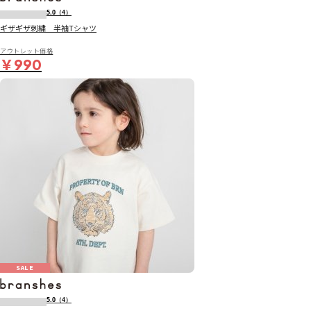
5.0
（4）
ギザギザ刺繍 半袖Tシャツ
アウトレット価格
￥990
SALE
5.0
（4）