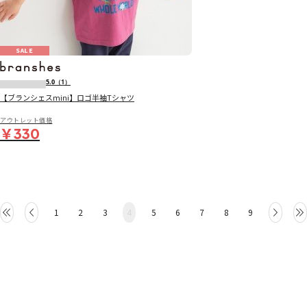
SALE
5.0
（1）
【ブランシェスmini】ロゴ半袖Tシャツ
アウトレット価格
￥330
1
2
3
4
5
6
7
8
9