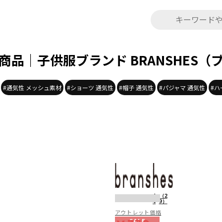
商品｜子供服ブランド BRANSHES（
#通気性 メッシュ素材
#ショーツ 通気性
#帽子 通気性
#パジャマ 通気性
#ハ
【爽
パ
ン
4.
（2
/
4
9）
綿
アウトレット価格
SALE
1