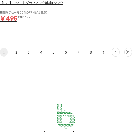
【DRC】アソートグラフィック半袖Tシャツ
期間限定セール50％OFF~8/12 11:59
￥495
定価
￥990
1
2
3
4
5
6
7
8
9