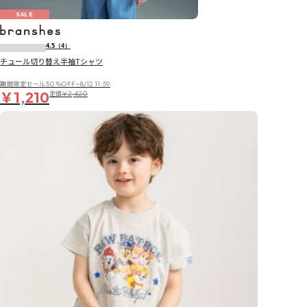
SALE
4.5
（4）
チュール切り替え半袖Tシャツ
期間限定セール50％OFF~8/12 11:59
￥1,210
定価
￥2,420