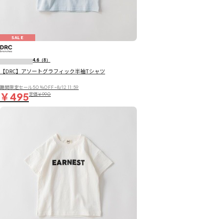
SALE
4.6
（8）
【DRC】アソートグラフィック半袖Tシャツ
期間限定セール50％OFF~8/12 11:59
￥495
定価
￥990