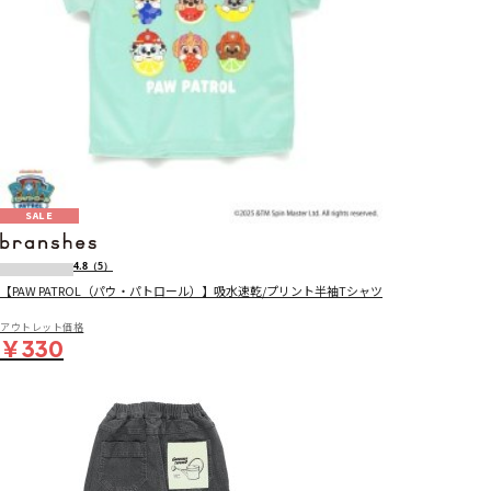
SALE
4.8
（5）
【PAW PATROL（パウ・パトロール）】吸水速乾/プリント半袖Tシャツ
アウトレット価格
￥330