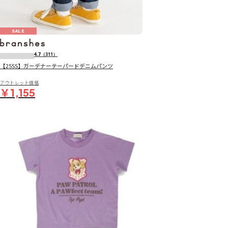
SALE
4.7
（311）
【25SS】ガーデナーテーパードデニムパンツ
アウトレット価格
￥1,155