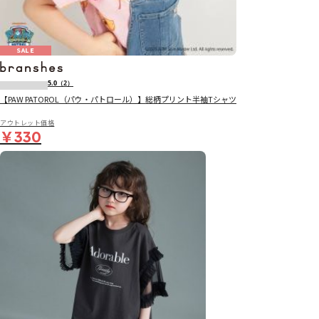
SALE
5.0
（2）
【PAW PATOROL（パウ・パトロール）】総柄プリント半袖Tシャツ
アウトレット価格
￥330