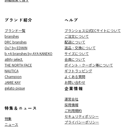
ブランド紹介
ヘルプ
ブランド一覧
ブランシェス公式ECサイト
について
branshes
ご注文について
DRC branshes
配送について
Ou? by EDWIN
返品・交換について
b.+A branshes by AYA KANEKO
サイズについて
aBity select.
会員について
THE NORTH FACE
ポイント・クーポン等について
NAUTICA
ギフトラッピング
Champion
よくある質問
JAMIE KAY
お問い合わせ
gelato pique
企業情報
運営会社
採用情報
特集＆ニュース
ご利用規約
セキュリティポリシー
特集
プライバシーポリシー
ニュース