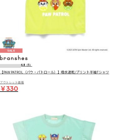
SALE
4.8
（5）
【PAW PATROL（パウ・パトロール）】吸水速乾/プリント半袖Tシャツ
アウトレット価格
￥330