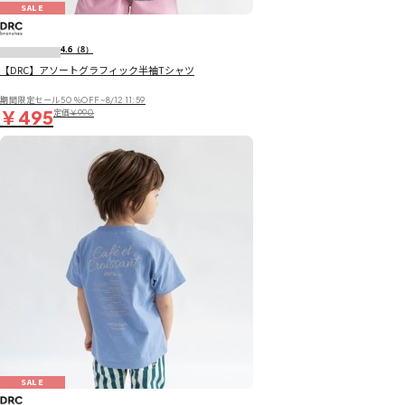
SALE
4.6
（8）
【DRC】アソートグラフィック半袖Tシャツ
期間限定セール50％OFF~8/12 11:59
￥495
定価
￥990
SALE