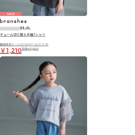
SALE
4.5
（4）
チュール切り替え半袖Tシャツ
期間限定セール50％OFF~8/12 11:59
￥1,210
定価
￥2,420