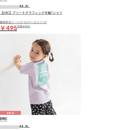
4.6
（8）
【DRC】アソートグラフィック半袖Tシャツ
期間限定セール50％OFF~8/12 11:59
￥495
定価
￥990
SALE
4.6
（8）