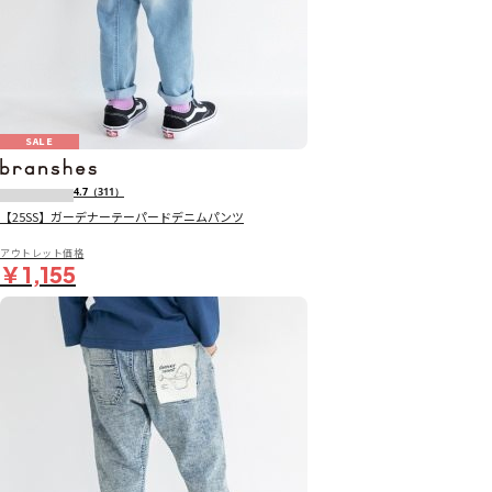
SALE
4.7
（311）
【25SS】ガーデナーテーパードデニムパンツ
アウトレット価格
￥1,155