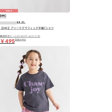
SALE
4.6
（8）
【DRC】アソートグラフィック半袖Tシャツ
期間限定セール50％OFF~8/12 11:59
￥495
定価
￥990